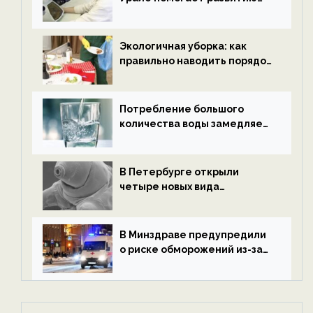
водородной энергетики —
новости экологии на
ECOportal
Экологичная уборка: как
правильно наводить порядок
после Нового года — новости
экологии на ECOportal
Потребление большого
количества воды замедляет
старение — новости
экологии на ECOportal
В Петербурге открыли
четыре новых вида
микроскопических
беспозвоночных — новости
экологии на ECOportal
В Минздраве предупредили
о риске обморожений из-за
алкоголя — новости экологии
на ECOportal