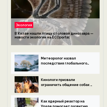
Экология
В Китае нашли птицу с головой динозавра —
новости экологии на ECOportal
Метеоролог назвал
последствия глобального
потепления к концу века —
новости экологии на
ECOportal
Кинологи призвали
ограничить общение собак с
нетрезвыми гостями —
новости экологии на
ECOportal
Как ядерный реактор на
Урале помогает развитию