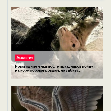
Экология
Новогодние елки после праздников пойдут
на корм коровам, овцам, на забаву
обезьянам, львам и леопардам — новости
экологии на ECOportal