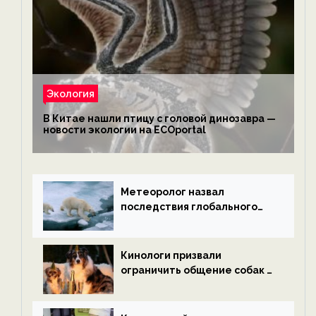
Экология
В Китае нашли птицу с головой динозавра —
новости экологии на ECOportal
Метеоролог назвал
последствия глобального
потепления к концу века —
новости экологии на
ECOportal
Кинологи призвали
ограничить общение собак с
нетрезвыми гостями —
новости экологии на
ECOportal