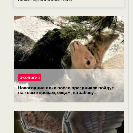
Экология
Новогодние елки после праздников пойдут
на корм коровам, овцам, на забаву
обезьянам, львам и леопардам — новости
экологии на ECOportal