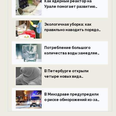
Как ядерный реактор на
Урале помогает развитию
водородной энергетики —
новости экологии на
ECOportal
Экологичная уборка: как
правильно наводить порядок
после Нового года — новости
экологии на ECOportal
Потребление большого
количества воды замедляет
старение — новости
экологии на ECOportal
В Петербурге открыли
четыре новых вида
микроскопических
беспозвоночных — новости
экологии на ECOportal
В Минздраве предупредили
о риске обморожений из-за
алкоголя — новости экологии
на ECOportal