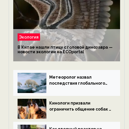
Экология
В Китае нашли птицу с головой динозавра —
новости экологии на ECOportal
Метеоролог назвал
последствия глобального
потепления к концу века —
новости экологии на
ECOportal
Кинологи призвали
ограничить общение собак с
нетрезвыми гостями —
новости экологии на
ECOportal