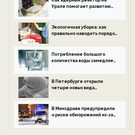
Как ядерный реактор на
Урале помогает развитию
водородной энергетики —
новости экологии на
ECOportal
Экологичная уборка: как
правильно наводить порядок
после Нового года — новости
экологии на ECOportal
Потребление большого
количества воды замедляет
старение — новости
экологии на ECOportal
В Петербурге открыли
четыре новых вида
микроскопических
беспозвоночных — новости
экологии на ECOportal
В Минздраве предупредили
о риске обморожений из-за
алкоголя — новости экологии
на ECOportal