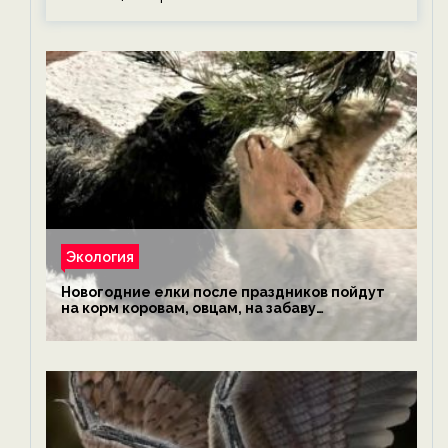
Экология
Новогодние елки после праздников пойдут
на корм коровам, овцам, на забаву
обезьянам, львам и леопардам — новости
экологии на ECOportal