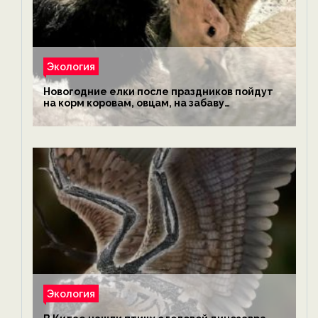
Экология
Новогодние елки после праздников пойдут
на корм коровам, овцам, на забаву
обезьянам, львам и леопардам — новости
экологии на ECOportal
Экология