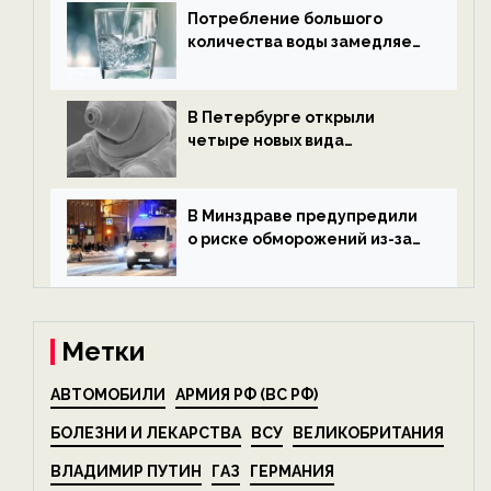
Потребление большого
количества воды замедляет
старение — новости
экологии на ECOportal
В Петербурге открыли
четыре новых вида
микроскопических
беспозвоночных — новости
экологии на ECOportal
В Минздраве предупредили
о риске обморожений из-за
алкоголя — новости экологии
на ECOportal
Метки
АВТОМОБИЛИ
АРМИЯ РФ (ВС РФ)
БОЛЕЗНИ И ЛЕКАРСТВА
ВСУ
ВЕЛИКОБРИТАНИЯ
ВЛАДИМИР ПУТИН
ГАЗ
ГЕРМАНИЯ