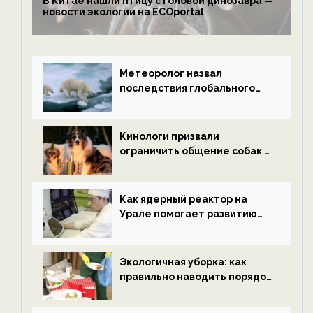
В Китае нашли птицу с головой динозавра —
новости экологии на ECOportal
Метеоролог назвал
последствия глобального
потепления к концу века —
новости экологии на
ECOportal
Кинологи призвали
ограничить общение собак с
нетрезвыми гостями —
новости экологии на
ECOportal
Как ядерный реактор на
Урале помогает развитию
водородной энергетики —
новости экологии на
ECOportal
Экологичная уборка: как
правильно наводить порядок
после Нового года — новости
экологии на ECOportal