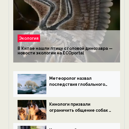
Экология
В Китае нашли птицу с головой динозавра —
новости экологии на ECOportal
Метеоролог назвал
последствия глобального
потепления к концу века —
новости экологии на
ECOportal
Кинологи призвали
ограничить общение собак с
нетрезвыми гостями —
новости экологии на
ECOportal