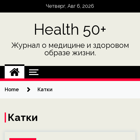
Skip
Четверг, Авг 6, 2026
to
content
Health 50+
Журнал о медицине и здоровом
образе жизни.
Home
Катки
Катки