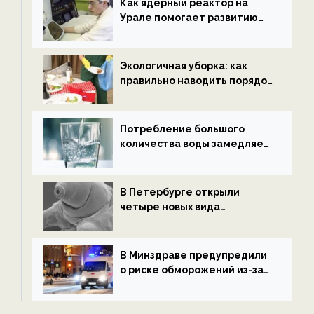
Как ядерный реактор на
Урале помогает развитию
водородной энергетики —
новости экологии на
ECOportal
Экологичная уборка: как
правильно наводить порядок
после Нового года — новости
экологии на ECOportal
Потребление большого
количества воды замедляет
старение — новости
экологии на ECOportal
В Петербурге открыли
четыре новых вида
микроскопических
беспозвоночных — новости
экологии на ECOportal
В Минздраве предупредили
о риске обморожений из-за
алкоголя — новости экологии
на ECOportal