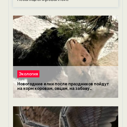
Экология
Новогодние елки после праздников пойдут
на корм коровам, овцам, на забаву
обезьянам, львам и леопардам — новости
экологии на ECOportal