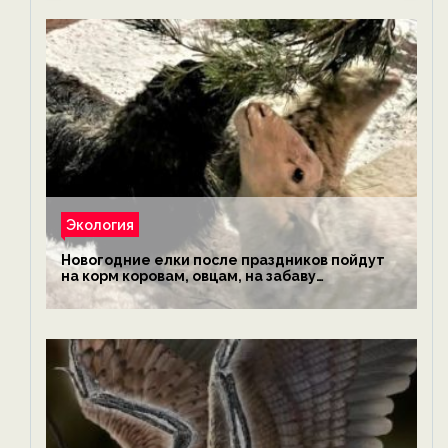
Экология
Новогодние елки после праздников пойдут
на корм коровам, овцам, на забаву
обезьянам, львам и леопардам — новости
экологии на ECOportal