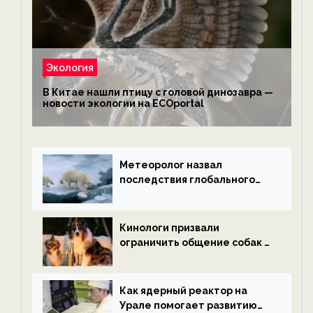
Экология
В Китае нашли птицу с головой динозавра —
новости экологии на ECOportal
Метеоролог назвал
последствия глобального
потепления к концу века —
новости экологии на
ECOportal
Кинологи призвали
ограничить общение собак с
нетрезвыми гостями —
новости экологии на
ECOportal
Как ядерный реактор на
Урале помогает развитию