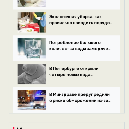
водородной энергетики —
новости экологии на
ECOportal
Экологичная уборка: как
правильно наводить порядок
после Нового года — новости
экологии на ECOportal
Потребление большого
количества воды замедляет
старение — новости
экологии на ECOportal
В Петербурге открыли
четыре новых вида
микроскопических
беспозвоночных — новости
экологии на ECOportal
В Минздраве предупредили
о риске обморожений из-за
алкоголя — новости экологии
на ECOportal