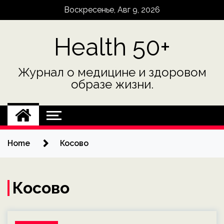
Skip
Воскресенье, Авг 9, 2026
to
content
Health 50+
Журнал о медицине и здоровом
образе жизни.
Home
Косово
Косово