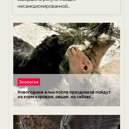
несанкционированной…
Экология
Новогодние елки после праздников пойдут
на корм коровам, овцам, на забаву
обезьянам, львам и леопардам — новости
экологии на ECOportal