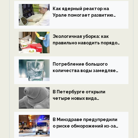
новости экологии на
ECOportal
Как ядерный реактор на
Урале помогает развитию
водородной энергетики —
новости экологии на
ECOportal
Экологичная уборка: как
правильно наводить порядок
после Нового года — новости
экологии на ECOportal
Потребление большого
количества воды замедляет
старение — новости
экологии на ECOportal
В Петербурге открыли
четыре новых вида
микроскопических
беспозвоночных — новости
экологии на ECOportal
В Минздраве предупредили
о риске обморожений из-за
алкоголя — новости экологии