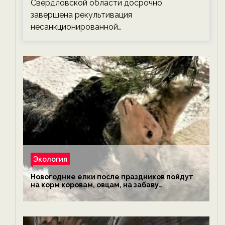
Свердловской области досрочно
завершена рекультивация
несанкционированной…
Экология
Новогодние елки после праздников пойдут
на корм коровам, овцам, на забаву
обезьянам, львам и леопардам — новости
экологии на ECOportal