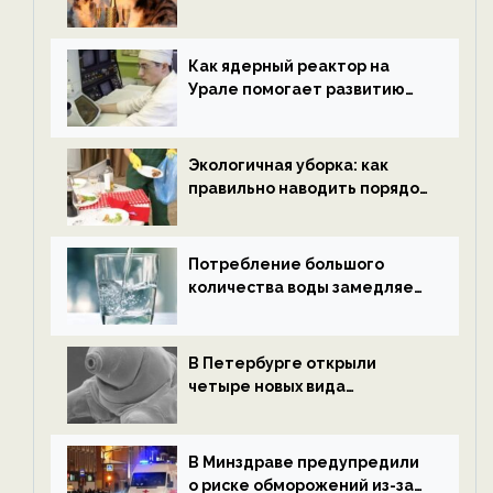
нетрезвыми гостями —
новости экологии на
ECOportal
Как ядерный реактор на
Урале помогает развитию
водородной энергетики —
новости экологии на
ECOportal
Экологичная уборка: как
правильно наводить порядок
после Нового года — новости
экологии на ECOportal
Потребление большого
количества воды замедляет
старение — новости
экологии на ECOportal
В Петербурге открыли
четыре новых вида
микроскопических
беспозвоночных — новости
экологии на ECOportal
В Минздраве предупредили
о риске обморожений из-за