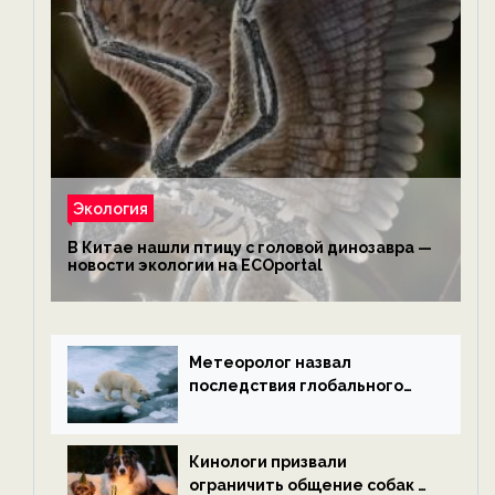
Экология
В Китае нашли птицу с головой динозавра —
новости экологии на ECOportal
Метеоролог назвал
последствия глобального
потепления к концу века —
новости экологии на
ECOportal
Кинологи призвали
ограничить общение собак с