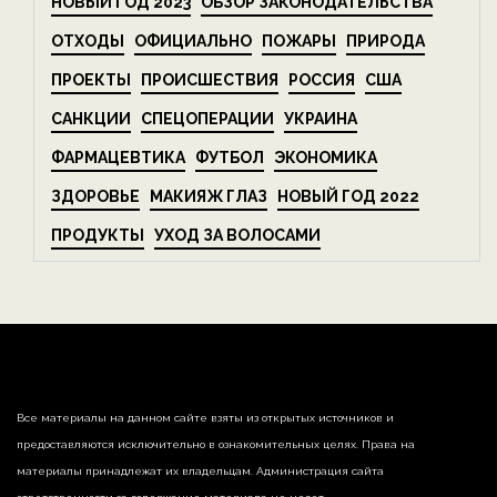
НОВЫЙ ГОД 2023
ОБЗОР ЗАКОНОДАТЕЛЬСТВА
ОТХОДЫ
ОФИЦИАЛЬНО
ПОЖАРЫ
ПРИРОДА
ПРОЕКТЫ
ПРОИСШЕСТВИЯ
РОССИЯ
США
САНКЦИИ
СПЕЦОПЕРАЦИИ
УКРАИНА
ФАРМАЦЕВТИКА
ФУТБОЛ
ЭКОНОМИКА
ЗДОРОВЬЕ
МАКИЯЖ ГЛАЗ
НОВЫЙ ГОД 2022
ПРОДУКТЫ
УХОД ЗА ВОЛОСАМИ
Все материалы на данном сайте взяты из открытых источников и
предоставляются исключительно в ознакомительных целях. Права на
материалы принадлежат их владельцам. Администрация сайта