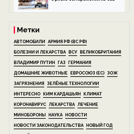
алкоголя — новости экологии
на ECOportal
Метки
АВТОМОБИЛИ
АРМИЯ РФ (ВС РФ)
БОЛЕЗНИ И ЛЕКАРСТВА
ВСУ
ВЕЛИКОБРИТАНИЯ
ВЛАДИМИР ПУТИН
ГАЗ
ГЕРМАНИЯ
ДОМАШНИЕ ЖИВОТНЫЕ
ЕВРОСОЮЗ (ЕС)
ЗОЖ
ЗАГРЯЗНЕНИЯ
ЗЕЛЁНЫЕ ТЕХНОЛОГИИ
ИНТЕРЕСНО
КИМ КАРДАШЬЯН
КЛИМАТ
КОРОНАВИРУС
ЛЕКАРСТВА
ЛЕЧЕНИЕ
МИНОБОРОНЫ
НАУКА
НОВОСТИ
НОВОСТИ ЗАКОНОДАТЕЛЬСТВА
НОВЫЙ ГОД