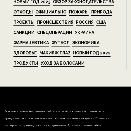
НОВЫЙ ГОД 2023
ОБЗОР ЗАКОНОДАТЕЛЬСТВА
ОТХОДЫ
ОФИЦИАЛЬНО
ПОЖАРЫ
ПРИРОДА
ПРОЕКТЫ
ПРОИСШЕСТВИЯ
РОССИЯ
США
САНКЦИИ
СПЕЦОПЕРАЦИИ
УКРАИНА
ФАРМАЦЕВТИКА
ФУТБОЛ
ЭКОНОМИКА
ЗДОРОВЬЕ
МАКИЯЖ ГЛАЗ
НОВЫЙ ГОД 2022
ПРОДУКТЫ
УХОД ЗА ВОЛОСАМИ
Все материалы на данном сайте взяты из открытых источников и
предоставляются исключительно в ознакомительных целях. Права на
материалы принадлежат их владельцам. Администрация сайта