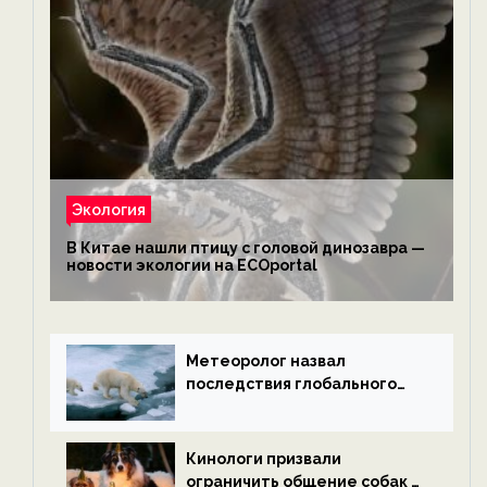
Экология
В Китае нашли птицу с головой динозавра —
новости экологии на ECOportal
Метеоролог назвал
последствия глобального
потепления к концу века —
новости экологии на
ECOportal
Кинологи призвали
ограничить общение собак с