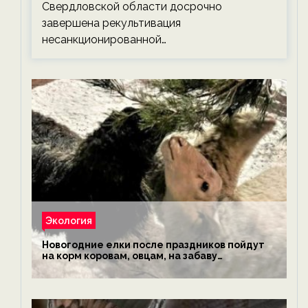
Свердловской области досрочно
завершена рекультивация
несанкционированной…
Экология
Новогодние елки после праздников пойдут
на корм коровам, овцам, на забаву
обезьянам, львам и леопардам — новости
экологии на ECOportal