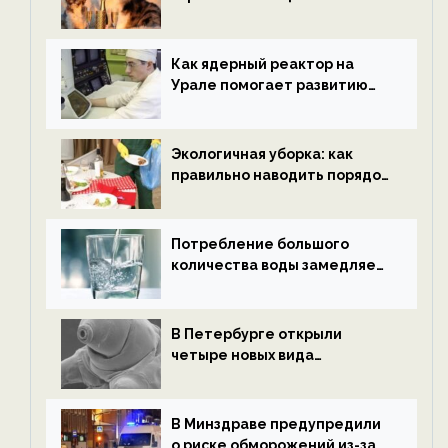
нетрезвыми гостями —
новости экологии на
ECOportal
Как ядерный реактор на
Урале помогает развитию
водородной энергетики —
новости экологии на
ECOportal
Экологичная уборка: как
правильно наводить порядок
после Нового года — новости
экологии на ECOportal
Потребление большого
количества воды замедляет
старение — новости
экологии на ECOportal
В Петербурге открыли
четыре новых вида
микроскопических
беспозвоночных — новости
экологии на ECOportal
В Минздраве предупредили
о риске обморожений из-за