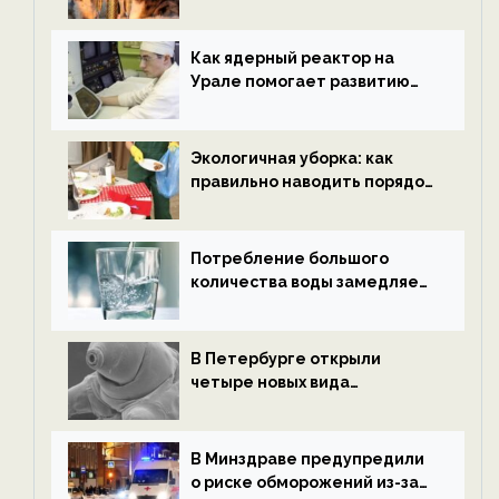
нетрезвыми гостями —
новости экологии на
ECOportal
Как ядерный реактор на
Урале помогает развитию
водородной энергетики —
новости экологии на
ECOportal
Экологичная уборка: как
правильно наводить порядок
после Нового года — новости
экологии на ECOportal
Потребление большого
количества воды замедляет
старение — новости
экологии на ECOportal
В Петербурге открыли
четыре новых вида
микроскопических
беспозвоночных — новости
экологии на ECOportal
В Минздраве предупредили
о риске обморожений из-за