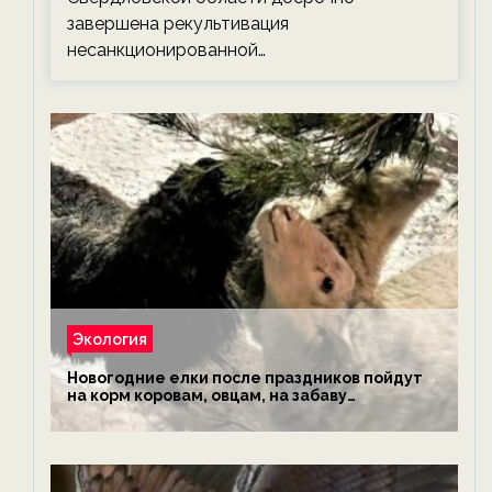
завершена рекультивация
несанкционированной…
Экология
Новогодние елки после праздников пойдут
на корм коровам, овцам, на забаву
обезьянам, львам и леопардам — новости
экологии на ECOportal