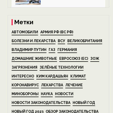
алкоголя — новости экологии
на ECOportal
Метки
АВТОМОБИЛИ
АРМИЯ РФ (ВС РФ)
БОЛЕЗНИ И ЛЕКАРСТВА
ВСУ
ВЕЛИКОБРИТАНИЯ
ВЛАДИМИР ПУТИН
ГАЗ
ГЕРМАНИЯ
ДОМАШНИЕ ЖИВОТНЫЕ
ЕВРОСОЮЗ (ЕС)
ЗОЖ
ЗАГРЯЗНЕНИЯ
ЗЕЛЁНЫЕ ТЕХНОЛОГИИ
ИНТЕРЕСНО
КИМ КАРДАШЬЯН
КЛИМАТ
КОРОНАВИРУС
ЛЕКАРСТВА
ЛЕЧЕНИЕ
МИНОБОРОНЫ
НАУКА
НОВОСТИ
НОВОСТИ ЗАКОНОДАТЕЛЬСТВА
НОВЫЙ ГОД
НОВЫЙ ГОД 2023
ОБЗОР ЗАКОНОДАТЕЛЬСТВА