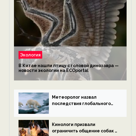
Экология
В Китае нашли птицу с головой динозавра —
новости экологии на ECOportal
Метеоролог назвал
последствия глобального
потепления к концу века —
новости экологии на
ECOportal
Кинологи призвали
ограничить общение собак с