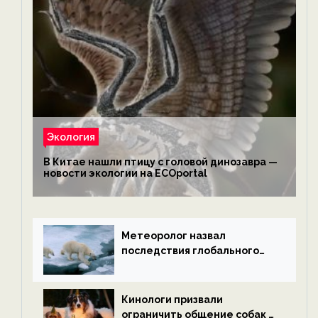
Экология
В Китае нашли птицу с головой динозавра —
новости экологии на ECOportal
Метеоролог назвал
последствия глобального
потепления к концу века —
новости экологии на
ECOportal
Кинологи призвали
ограничить общение собак с