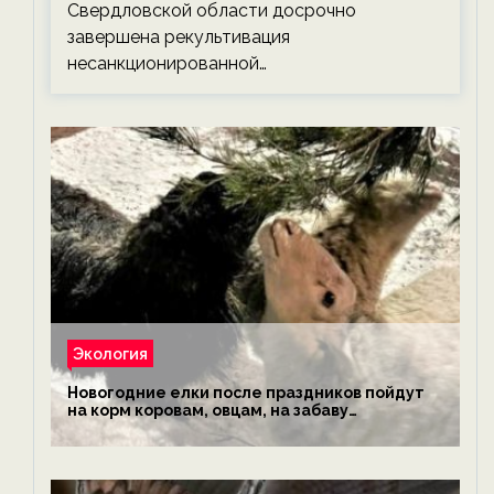
Свердловской области досрочно
завершена рекультивация
несанкционированной…
Экология
Новогодние елки после праздников пойдут
на корм коровам, овцам, на забаву
обезьянам, львам и леопардам — новости
экологии на ECOportal