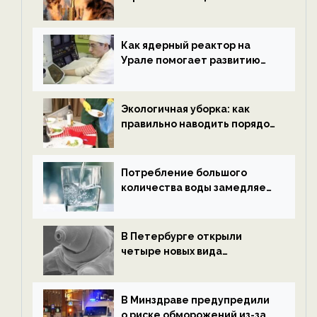
нетрезвыми гостями —
новости экологии на
ECOportal
Как ядерный реактор на
Урале помогает развитию
водородной энергетики —
новости экологии на
ECOportal
Экологичная уборка: как
правильно наводить порядок
после Нового года — новости
экологии на ECOportal
Потребление большого
количества воды замедляет
старение — новости
экологии на ECOportal
В Петербурге открыли
четыре новых вида
микроскопических
беспозвоночных — новости
экологии на ECOportal
В Минздраве предупредили
о риске обморожений из-за