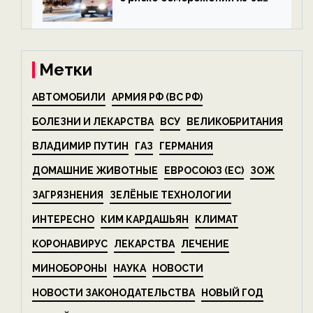
алкоголя — новости экологии
на ECOportal
Метки
АВТОМОБИЛИ
АРМИЯ РФ (ВС РФ)
БОЛЕЗНИ И ЛЕКАРСТВА
ВСУ
ВЕЛИКОБРИТАНИЯ
ВЛАДИМИР ПУТИН
ГАЗ
ГЕРМАНИЯ
ДОМАШНИЕ ЖИВОТНЫЕ
ЕВРОСОЮЗ (ЕС)
ЗОЖ
ЗАГРЯЗНЕНИЯ
ЗЕЛЁНЫЕ ТЕХНОЛОГИИ
ИНТЕРЕСНО
КИМ КАРДАШЬЯН
КЛИМАТ
КОРОНАВИРУС
ЛЕКАРСТВА
ЛЕЧЕНИЕ
МИНОБОРОНЫ
НАУКА
НОВОСТИ
НОВОСТИ ЗАКОНОДАТЕЛЬСТВА
НОВЫЙ ГОД