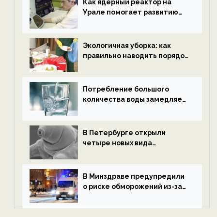
Как ядерный реактор на
Урале помогает развитию
водородной энергетики —
новости экологии на
ECOportal
Экологичная уборка: как
правильно наводить порядок
после Нового года — новости
экологии на ECOportal
Потребление большого
количества воды замедляет
старение — новости
экологии на ECOportal
В Петербурге открыли
четыре новых вида
микроскопических
беспозвоночных — новости
экологии на ECOportal
В Минздраве предупредили
о риске обморожений из-за
алкоголя — новости экологии
на ECOportal