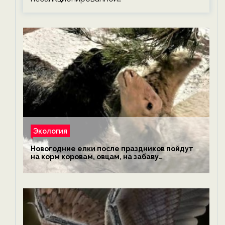
Экология
Новогодние елки после праздников пойдут
на корм коровам, овцам, на забаву
обезьянам, львам и леопардам — новости
экологии на ECOportal