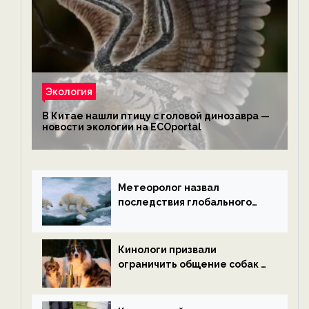
Экология
В Китае нашли птицу с головой динозавра —
новости экологии на ECOportal
Метеоролог назвал
последствия глобального
потепления к концу века —
новости экологии на
ECOportal
Кинологи призвали
ограничить общение собак с
нетрезвыми гостями —
новости экологии на
ECOportal