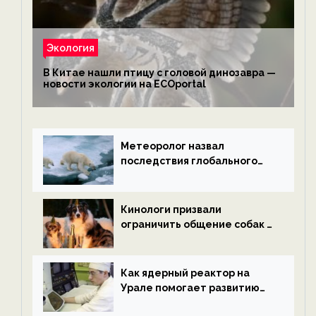
Экология
В Китае нашли птицу с головой динозавра —
новости экологии на ECOportal
Метеоролог назвал
последствия глобального
потепления к концу века —
новости экологии на
ECOportal
Кинологи призвали
ограничить общение собак с
нетрезвыми гостями —
новости экологии на
ECOportal
Как ядерный реактор на
Урале помогает развитию
водородной энергетики —