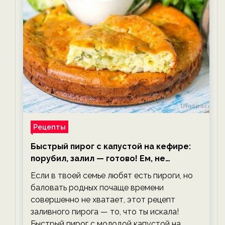
Рецепты
Быстрый пирог с капустой на кефире:
порубил, залил — готово! Ем, не
тревожась о фигуре!
Если в твоей семье любят есть пироги, но
баловать родных почаще времени
совершенно не хватает, этот рецепт
заливного пирога — то, что ты искала!
Быстрый пирог с молодой капустой на