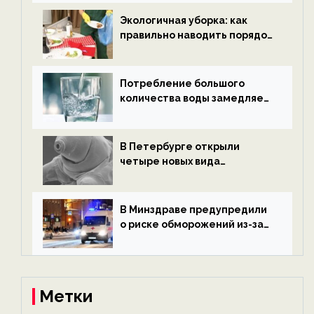
новости экологии на
ECOportal
Экологичная уборка: как
правильно наводить порядок
после Нового года — новости
экологии на ECOportal
Потребление большого
количества воды замедляет
старение — новости
экологии на ECOportal
В Петербурге открыли
четыре новых вида
микроскопических
беспозвоночных — новости
экологии на ECOportal
В Минздраве предупредили
о риске обморожений из-за
алкоголя — новости экологии
на ECOportal
Метки