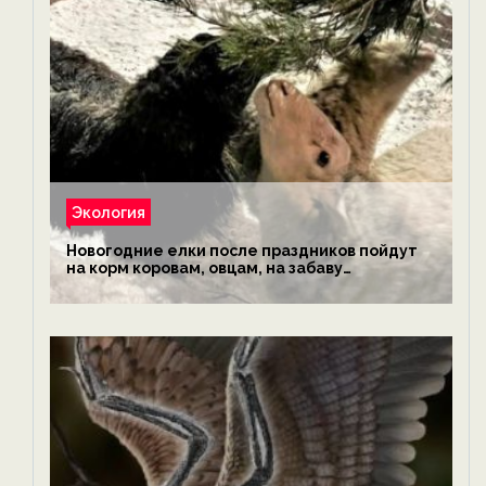
Экология
Новогодние елки после праздников пойдут
на корм коровам, овцам, на забаву
обезьянам, львам и леопардам — новости
экологии на ECOportal