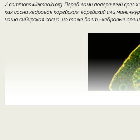
/ commons.wikimedia.org. Перед вами поперечный срез хв
как сосна кедровая корейская, корейский или маньчжур
наша сибирская сосна, но тоже дает «кедровые орешки