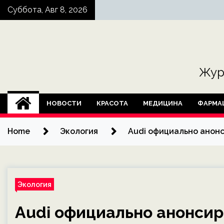
Skip
Суббота, Авг 8, 2026
to
content
Жур
НОВОСТИ
КРАСОТА
МЕДИЦИНА
ФАРМА
Home
Экология
Audi официально анонс
Экология
Audi официально анонсир