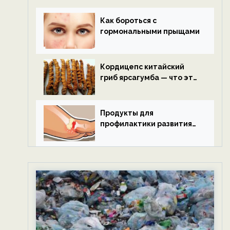
Как бороться с
гормональными прыщами
Кордицепс китайский
гриб ярсагумба — что это
такое?
Продукты для
профилактики развития
подагры.