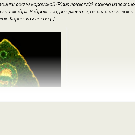
оинки сосны корейской (Pinus koraiensis), также известн
ский «кедр». Кедром она, разумеется, не является, как и
». Корейская сосна […]