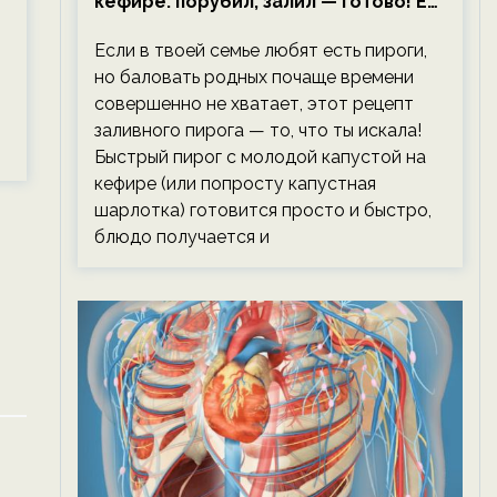
кефире: порубил, залил — готово! Ем,
не тревожась о фигуре!
Если в твоей семье любят есть пироги,
но баловать родных почаще времени
совершенно не хватает, этот рецепт
заливного пирога — то, что ты искала!
Быстрый пирог с молодой капустой на
кефире (или попросту капустная
шарлотка) готовится просто и быстро,
блюдо получается и