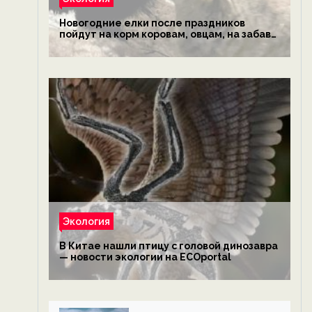
Новогодние елки после праздников
пойдут на корм коровам, овцам, на забаву
обезьянам, львам и леопардам — новости
экологии на ECOportal
Экология
В Китае нашли птицу с головой динозавра
— новости экологии на ECOportal