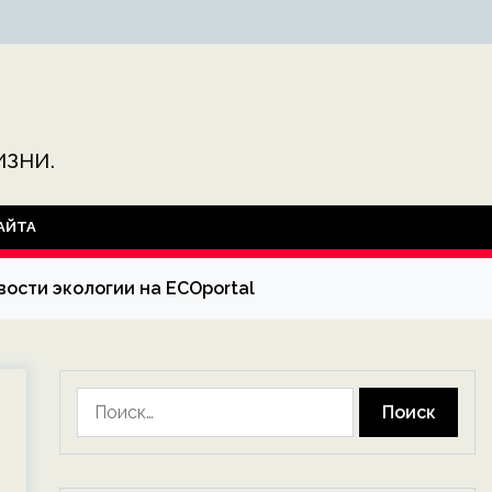
зни.
АЙТА
вости экологии на ECOportal
Найти: