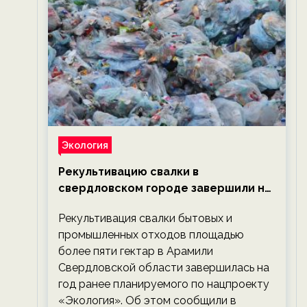
Экология
Рекультивацию свалки в
свердловском городе завершили на
год раньше планируемого срока —
Рекультивация свалки бытовых и
новости экологии на ECOportal
промышленных отходов площадью
более пяти гектар в Арамили
Свердловской области завершилась на
год ранее планируемого по нацпроекту
«Экология». Об этом сообщили в