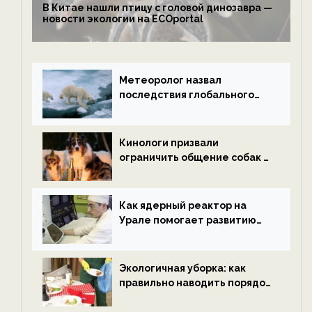
В Китае нашли птицу с головой динозавра —
новости экологии на ECOportal
Метеоролог назвал
последствия глобального
потепления к концу века —
новости экологии на
ECOportal
Кинологи призвали
ограничить общение собак с
нетрезвыми гостями —
новости экологии на
ECOportal
Как ядерный реактор на
Урале помогает развитию
водородной энергетики —
новости экологии на
ECOportal
Экологичная уборка: как
правильно наводить порядок
после Нового года — новости