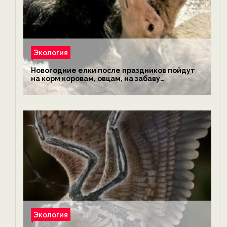
Экология
Новогодние елки после праздников пойдут
на корм коровам, овцам, на забаву
обезьянам, львам и леопардам — новости
экологии на ECOportal
Экология