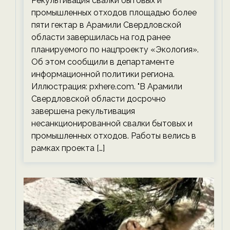
Рекультивация свалки бытовых и
экологии на ECOportal
промышленных отходов площадью более
пяти гектар в Арамили Свердловской
области завершилась на год ранее
планируемого по нацпроекту «Экология».
Об этом сообщили в департаменте
информационной политики региона.
Иллюстрация: pxhere.com. "В Арамили
Свердловской области досрочно
завершена рекультивация
несанкционированной свалки бытовых и
промышленных отходов. Работы велись в
рамках проекта […]