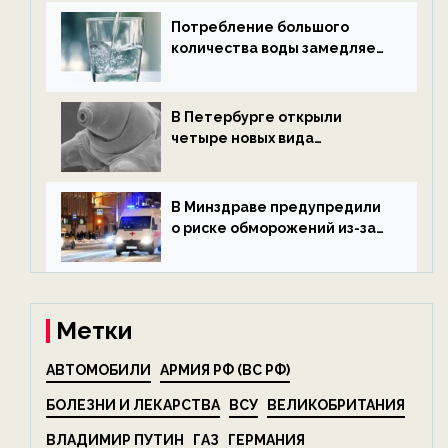
экологии на ECOportal
Потребление большого
количества воды замедляет
старение — новости
экологии на ECOportal
В Петербурге открыли
четыре новых вида
микроскопических
беспозвоночных — новости
экологии на ECOportal
В Минздраве предупредили
о риске обморожений из-за
алкоголя — новости экологии
на ECOportal
Метки
АВТОМОБИЛИ
АРМИЯ РФ (ВС РФ)
БОЛЕЗНИ И ЛЕКАРСТВА
ВСУ
ВЕЛИКОБРИТАНИЯ
ВЛАДИМИР ПУТИН
ГАЗ
ГЕРМАНИЯ