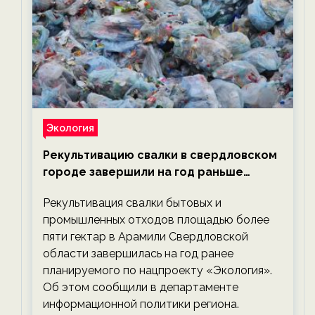
Экология
Рекультивацию свалки в свердловском
городе завершили на год раньше
планируемого срока — новости
Рекультивация свалки бытовых и
экологии на ECOportal
промышленных отходов площадью более
пяти гектар в Арамили Свердловской
области завершилась на год ранее
планируемого по нацпроекту «Экология».
Об этом сообщили в департаменте
информационной политики региона.