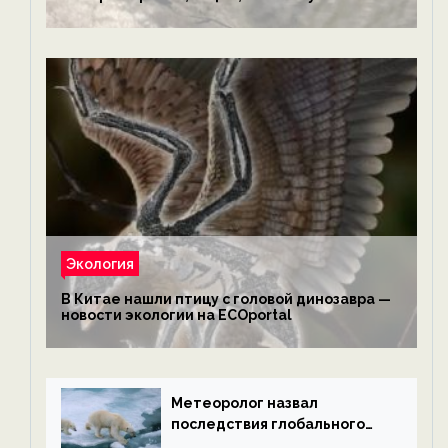
обезьянам, львам и леопардам — новости
экологии на ECOportal
Экология
В Китае нашли птицу с головой динозавра —
новости экологии на ECOportal
Метеоролог назвал
последствия глобального
потепления к концу века —