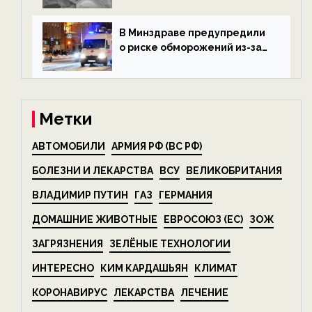
беспозвоночных — новости
экологии на ECOportal
В Минздраве предупредили
о риске обморожений из-за
алкоголя — новости экологии
на ECOportal
Метки
АВТОМОБИЛИ
АРМИЯ РФ (ВС РФ)
БОЛЕЗНИ И ЛЕКАРСТВА
ВСУ
ВЕЛИКОБРИТАНИЯ
ВЛАДИМИР ПУТИН
ГАЗ
ГЕРМАНИЯ
ДОМАШНИЕ ЖИВОТНЫЕ
ЕВРОСОЮЗ (ЕС)
ЗОЖ
ЗАГРЯЗНЕНИЯ
ЗЕЛЁНЫЕ ТЕХНОЛОГИИ
ИНТЕРЕСНО
КИМ КАРДАШЬЯН
КЛИМАТ
КОРОНАВИРУС
ЛЕКАРСТВА
ЛЕЧЕНИЕ