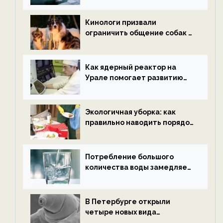
новости экологии на
ECOportal
Кинологи призвали
ограничить общение собак с
нетрезвыми гостями —
новости экологии на
ECOportal
Как ядерный реактор на
Урале помогает развитию
водородной энергетики —
новости экологии на
ECOportal
Экологичная уборка: как
правильно наводить порядок
после Нового года — новости
экологии на ECOportal
Потребление большого
количества воды замедляет
старение — новости
экологии на ECOportal
В Петербурге открыли
четыре новых вида
микроскопических