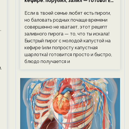
кефире: порубил, залил — готово! Ем,
не тревожась о фигуре!
Если в твоей семье любят есть пироги,
но баловать родных почаще времени
совершенно не хватает, этот рецепт
,
заливного пирога — то, что ты искала!
Быстрый пирог с молодой капустой на
кефире (или попросту капустная
шарлотка) готовится просто и быстро,
блюдо получается и
.