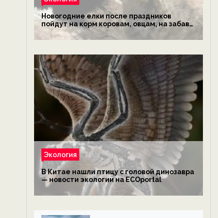
Новогодние елки после праздников
пойдут на корм коровам, овцам, на забаву
обезьянам, львам и леопардам — новости
экологии на ECOportal
Экология
В Китае нашли птицу с головой динозавра
— новости экологии на ECOportal