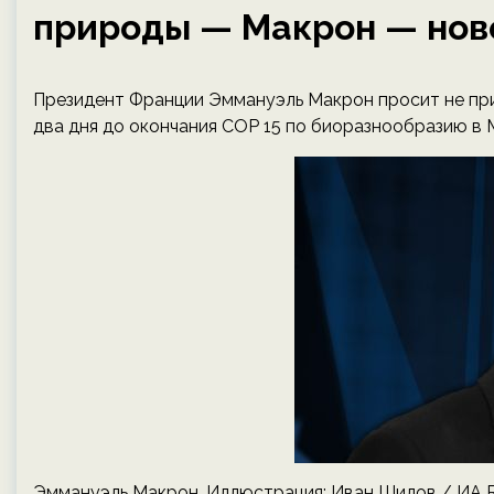
природы — Макрон — ново
Президент Франции Эммануэль Макрон просит не при
два дня до окончания COP 15 по биоразнообразию в 
Эммануэль Макрон. Иллюстрация: Иван Шилов / ИА