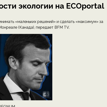
сти экологии на ECOportal
нимать «маленьких решений» и сделать «максимум» за
Монреале (Канада), передает BFM TV.
 REGNUM.