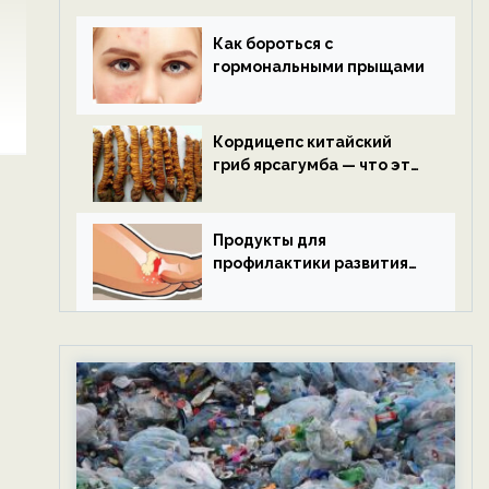
Как бороться с
гормональными прыщами
Кордицепс китайский
гриб ярсагумба — что это
такое?
Продукты для
профилактики развития
подагры.