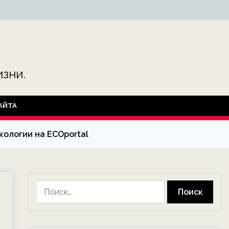
зни.
АЙТА
ологии на ECOportal
Найти: