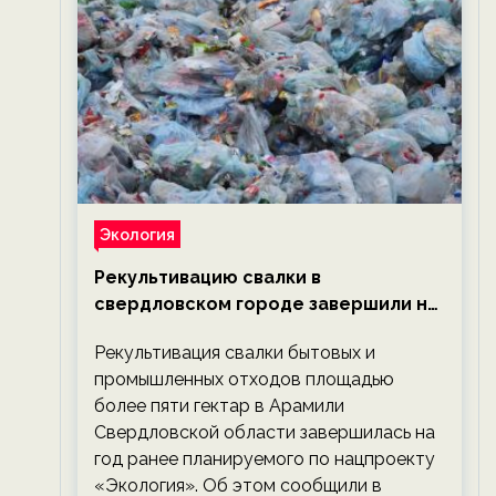
Экология
Рекультивацию свалки в
свердловском городе завершили на
год раньше планируемого срока —
Рекультивация свалки бытовых и
новости экологии на ECOportal
промышленных отходов площадью
более пяти гектар в Арамили
Свердловской области завершилась на
год ранее планируемого по нацпроекту
«Экология». Об этом сообщили в