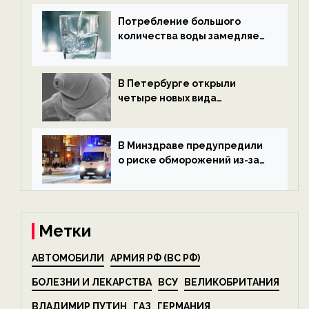
экологии на ECOportal
Потребление большого
количества воды замедляет
старение — новости
экологии на ECOportal
В Петербурге открыли
четыре новых вида
микроскопических
беспозвоночных — новости
экологии на ECOportal
В Минздраве предупредили
о риске обморожений из-за
алкоголя — новости экологии
на ECOportal
Метки
АВТОМОБИЛИ
АРМИЯ РФ (ВС РФ)
БОЛЕЗНИ И ЛЕКАРСТВА
ВСУ
ВЕЛИКОБРИТАНИЯ
ВЛАДИМИР ПУТИН
ГАЗ
ГЕРМАНИЯ