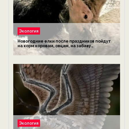
Экология
Новогодние елки после праздников пойдут
на корм коровам, овцам, на забаву
обезьянам, львам и леопардам — новости
экологии на ECOportal
Экология