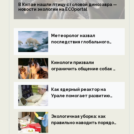
В Китае нашли птицу с головой динозавра —
новости экологии на ECOportal
Метеоролог назвал
последствия глобального
потепления к концу века —
новости экологии на
ECOportal
Кинологи призвали
ограничить общение собак с
нетрезвыми гостями —
новости экологии на
ECOportal
Как ядерный реактор на
Урале помогает развитию
водородной энергетики —
новости экологии на
ECOportal
Экологичная уборка: как
правильно наводить порядок
после Нового года — новости