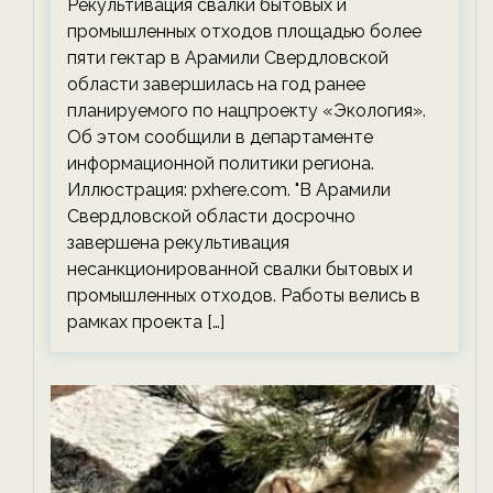
Рекультивация свалки бытовых и
экологии на ECOportal
промышленных отходов площадью более
пяти гектар в Арамили Свердловской
области завершилась на год ранее
планируемого по нацпроекту «Экология».
Об этом сообщили в департаменте
информационной политики региона.
Иллюстрация: pxhere.com. "В Арамили
Свердловской области досрочно
завершена рекультивация
несанкционированной свалки бытовых и
промышленных отходов. Работы велись в
рамках проекта […]