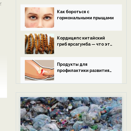
:
Как бороться с
гормональными прыщами
Кордицепс китайский
гриб ярсагумба — что это
такое?
Продукты для
профилактики развития
подагры.