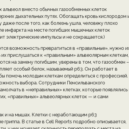
ых альвеол вместо обычных газообменных клеток
верхних дыхательных путях. Обогащать кровь кислородом 
у даже после того, как болезнь ушла, человеку плохо
сле инфаркта на месте погибших мышечных клеток
ит электрические импульсы и не сокращается.)
аётся возможность превратиться в «правильные», нужно и
ь их прислушаться к «правильным» альвеолярным клеткам,
ются на замену погибшим, уверены в том, что газообмен –
епляет особый белок, называемый р63. Он работает в
чтобы помочь молодым клеткам определиться с профессией.
зможность выбора. Сотрудники Пенсильванского
замолчать в «неправильных» клетках, которые появлялись 
гих, «правильных» альвеолярных клеток — и сами
так и на мышах. Клетки с неработающим р63
 гриппа. В статье в Cell Reports подробно описывается,
ти, у них исчезает склонность переползать с места на