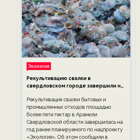
Экология
Рекультивацию свалки в
свердловском городе завершили на
год раньше планируемого срока —
Рекультивация свалки бытовых и
новости экологии на ECOportal
промышленных отходов площадью
более пяти гектар в Арамили
Свердловской области завершилась на
год ранее планируемого по нацпроекту
«Экология». Об этом сообщили в