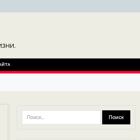
зни.
АЙТА
Найти: