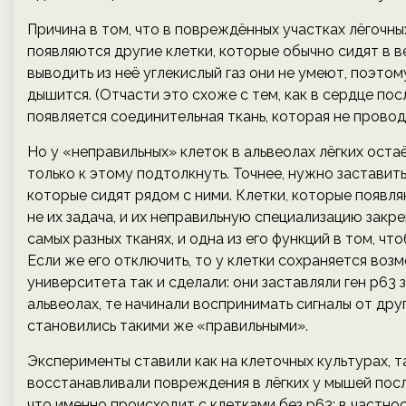
Причина в том, что в повреждённых участках лёгочн
появляются другие клетки, которые обычно сидят в 
выводить из неё углекислый газ они не умеют, поэтом
дышится. (Отчасти это схоже с тем, как в сердце по
появляется соединительная ткань, которая не провод
Но у «неправильных» клеток в альвеолах лёгких ост
только к этому подтолкнуть. Точнее, нужно заставит
которые сидят рядом с ними. Клетки, которые появля
не их задача, и их неправильную специализацию закр
самых разных тканях, и одна из его функций в том, 
Если же его отключить, то у клетки сохраняется во
университета так и сделали: они заставляли ген р63 
альвеолах, те начинали воспринимать сигналы от дру
становились такими же «правильными».
Эксперименты ставили как на клеточных культурах, 
восстанавливали повреждения в лёгких у мышей после
что именно происходит с клетками без р63; в частнос