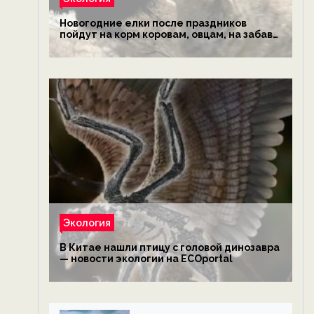
Новогодние елки после праздников
пойдут на корм коровам, овцам, на забаву
обезьянам, львам и леопардам — новости
экологии на ECOportal
Экология
В Китае нашли птицу с головой динозавра
— новости экологии на ECOportal