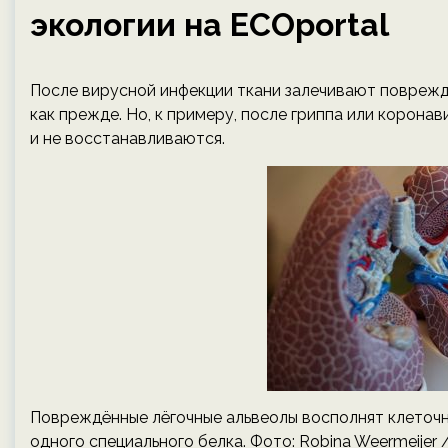
экологии на ECOportal
После вирусной инфекции ткани залечивают поврежд
как прежде. Но, к примеру, после гриппа или коронав
и не восстанавливаются.
Повреждённые лёгочные альвеолы восполнят клеточн
одного специального белка. Фото: Robina Weermeijer 