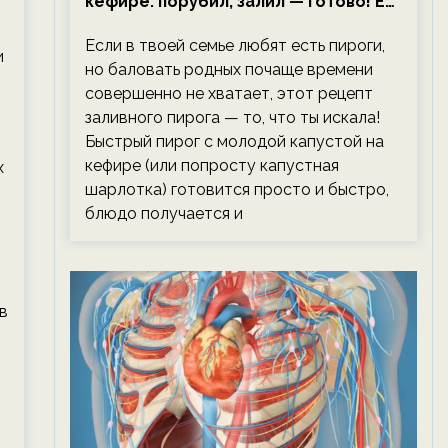
кефире: порубил, залил — готово! Ем,
не тревожась о фигуре!
Если в твоей семье любят есть пироги,
и
но баловать родных почаще времени
совершенно не хватает, этот рецепт
заливного пирога — то, что ты искала!
Быстрый пирог с молодой капустой на
кефире (или попросту капустная
х
шарлотка) готовится просто и быстро,
блюдо получается и
в