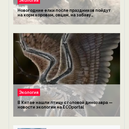
Экология
Новогодние елки после праздников пойдут
на корм коровам, овцам, на забаву
обезьянам, львам и леопардам — новости
экологии на ECOportal
Экология
В Китае нашли птицу с головой динозавра —
новости экологии на ECOportal