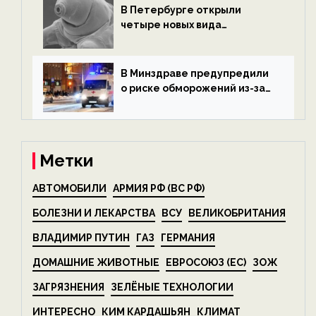
В Петербурге открыли
четыре новых вида
микроскопических
беспозвоночных — новости
экологии на ECOportal
В Минздраве предупредили
о риске обморожений из-за
алкоголя — новости экологии
на ECOportal
Метки
АВТОМОБИЛИ
АРМИЯ РФ (ВС РФ)
БОЛЕЗНИ И ЛЕКАРСТВА
ВСУ
ВЕЛИКОБРИТАНИЯ
ВЛАДИМИР ПУТИН
ГАЗ
ГЕРМАНИЯ
ДОМАШНИЕ ЖИВОТНЫЕ
ЕВРОСОЮЗ (ЕС)
ЗОЖ
ЗАГРЯЗНЕНИЯ
ЗЕЛЁНЫЕ ТЕХНОЛОГИИ
ИНТЕРЕСНО
КИМ КАРДАШЬЯН
КЛИМАТ