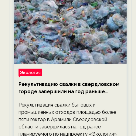
Экология
Рекультивацию свалки в свердловском
городе завершили на год раньше
планируемого срока — новости
Рекультивация свалки бытовых и
экологии на ECOportal
промышленных отходов площадью более
пяти гектар в Арамили Свердловской
области завершилась на год ранее
планируемого по нацпроекту «Экология».