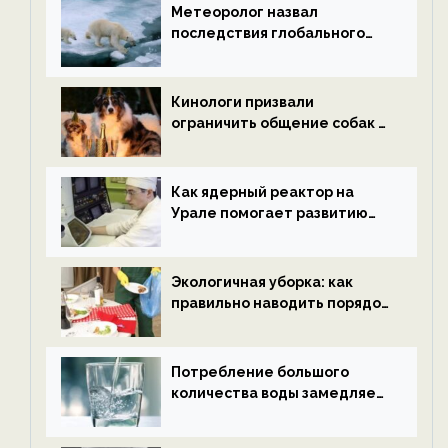
Метеоролог назвал
последствия глобального
потепления к концу века —
новости экологии на
ECOportal
Кинологи призвали
ограничить общение собак с
нетрезвыми гостями —
новости экологии на
ECOportal
Как ядерный реактор на
Урале помогает развитию
водородной энергетики —
новости экологии на
ECOportal
Экологичная уборка: как
правильно наводить порядок
после Нового года — новости
экологии на ECOportal
Потребление большого
количества воды замедляет
старение — новости
экологии на ECOportal