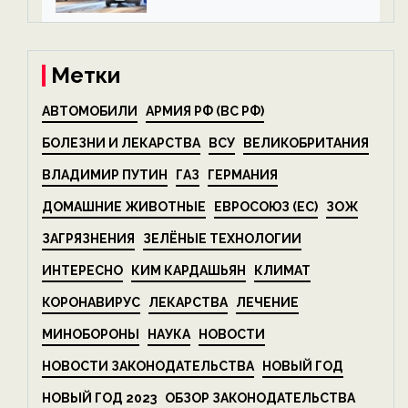
алкоголя — новости экологии
на ECOportal
Метки
АВТОМОБИЛИ
АРМИЯ РФ (ВС РФ)
БОЛЕЗНИ И ЛЕКАРСТВА
ВСУ
ВЕЛИКОБРИТАНИЯ
ВЛАДИМИР ПУТИН
ГАЗ
ГЕРМАНИЯ
ДОМАШНИЕ ЖИВОТНЫЕ
ЕВРОСОЮЗ (ЕС)
ЗОЖ
ЗАГРЯЗНЕНИЯ
ЗЕЛЁНЫЕ ТЕХНОЛОГИИ
ИНТЕРЕСНО
КИМ КАРДАШЬЯН
КЛИМАТ
КОРОНАВИРУС
ЛЕКАРСТВА
ЛЕЧЕНИЕ
МИНОБОРОНЫ
НАУКА
НОВОСТИ
НОВОСТИ ЗАКОНОДАТЕЛЬСТВА
НОВЫЙ ГОД
НОВЫЙ ГОД 2023
ОБЗОР ЗАКОНОДАТЕЛЬСТВА