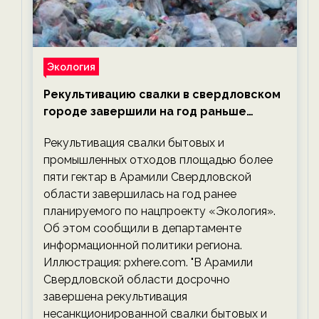
Экология
Рекультивацию свалки в свердловском
городе завершили на год раньше
планируемого срока — новости
Рекультивация свалки бытовых и
экологии на ECOportal
промышленных отходов площадью более
пяти гектар в Арамили Свердловской
области завершилась на год ранее
планируемого по нацпроекту «Экология».
Об этом сообщили в департаменте
информационной политики региона.
Иллюстрация: pxhere.com. "В Арамили
Свердловской области досрочно
завершена рекультивация
несанкционированной свалки бытовых и