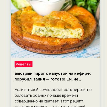
Рецепты
Быстрый пирог с капустой на кефире:
порубил, залил — готово! Ем, не
тревожась о фигуре!
Если в твоей семье любят есть пироги, но
баловать родных почаще времени
совершенно не хватает, этот рецепт
заливного пирога — то, что ты искала!