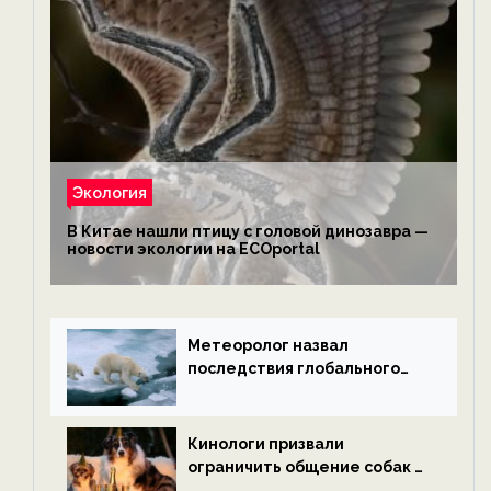
Экология
В Китае нашли птицу с головой динозавра —
новости экологии на ECOportal
Метеоролог назвал
последствия глобального
потепления к концу века —
новости экологии на
ECOportal
Кинологи призвали
ограничить общение собак с
нетрезвыми гостями —