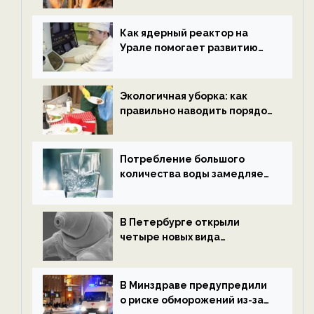
новости экологии на
ECOportal
Как ядерный реактор на
Урале помогает развитию
водородной энергетики —
новости экологии на
ECOportal
Экологичная уборка: как
правильно наводить порядок
после Нового года — новости
экологии на ECOportal
Потребление большого
количества воды замедляет
старение — новости
экологии на ECOportal
В Петербурге открыли
четыре новых вида
микроскопических
беспозвоночных — новости
экологии на ECOportal
В Минздраве предупредили
о риске обморожений из-за