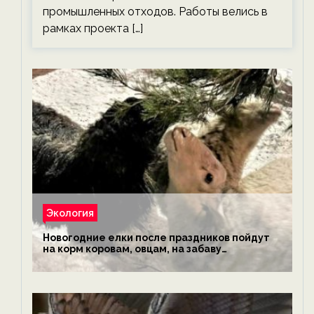
промышленных отходов. Работы велись в
рамках проекта […]
Экология
Новогодние елки после праздников пойдут
на корм коровам, овцам, на забаву
обезьянам, львам и леопардам — новости
экологии на ECOportal