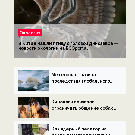
Экология
В Китае нашли птицу с головой динозавра —
новости экологии на ECOportal
Метеоролог назвал
последствия глобального
потепления к концу века —
новости экологии на
ECOportal
Кинологи призвали
ограничить общение собак с
нетрезвыми гостями —
новости экологии на
ECOportal
Как ядерный реактор на