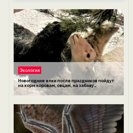
Экология
Новогодние елки после праздников пойдут
на корм коровам, овцам, на забаву
обезьянам, львам и леопардам — новости
экологии на ECOportal