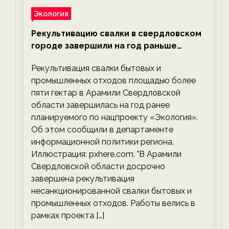
Экология
Рекультивацию свалки в свердловском
городе завершили на год раньше
планируемого срока — новости
Рекультивация свалки бытовых и
экологии на ECOportal
промышленных отходов площадью более
пяти гектар в Арамили Свердловской
области завершилась на год ранее
планируемого по нацпроекту «Экология».
Об этом сообщили в департаменте
информационной политики региона.
Иллюстрация: pxhere.com. "В Арамили
Свердловской области досрочно
завершена рекультивация
несанкционированной свалки бытовых и
промышленных отходов. Работы велись в
рамках проекта […]