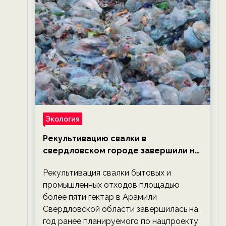
Экология
Рекультивацию свалки в
свердловском городе завершили на
год раньше планируемого срока —
Рекультивация свалки бытовых и
новости экологии на ECOportal
промышленных отходов площадью
более пяти гектар в Арамили
Свердловской области завершилась на
год ранее планируемого по нацпроекту