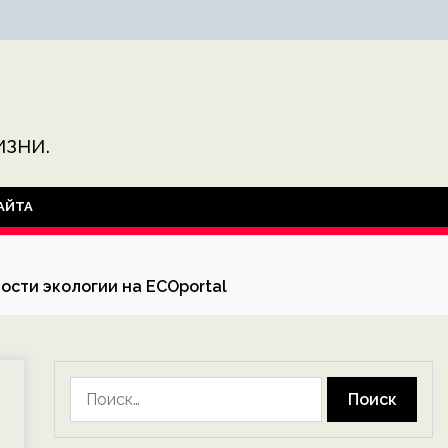
зни.
АЙТА
ости экологии на ECOportal
Найти: