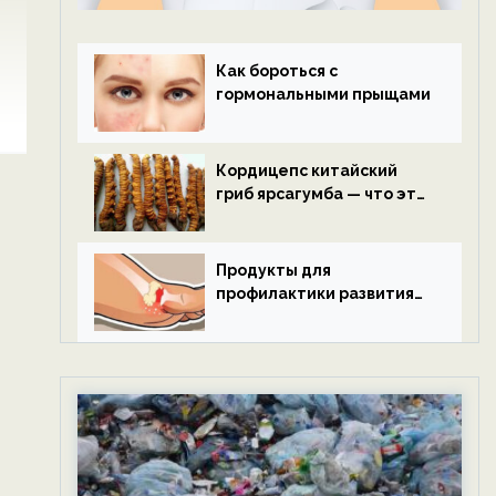
Как бороться с
гормональными прыщами
Кордицепс китайский
гриб ярсагумба — что это
такое?
Продукты для
профилактики развития
подагры.