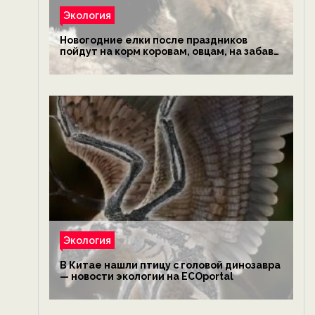
Экология
Новогодние елки после праздников
пойдут на корм коровам, овцам, на забаву
обезьянам, львам и леопардам — новости
экологии на ECOportal
Экология
В Китае нашли птицу с головой динозавра
— новости экологии на ECOportal