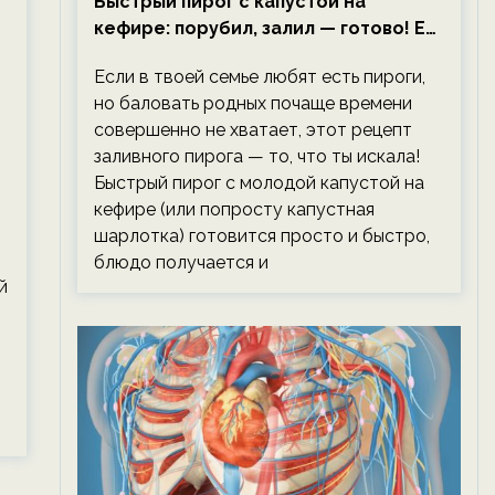
Быстрый пирог с капустой на
кефире: порубил, залил — готово! Ем,
не тревожась о фигуре!
Если в твоей семье любят есть пироги,
но баловать родных почаще времени
совершенно не хватает, этот рецепт
заливного пирога — то, что ты искала!
Быстрый пирог с молодой капустой на
кефире (или попросту капустная
шарлотка) готовится просто и быстро,
блюдо получается и
й