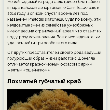
Новый вид змей из рода фалотрисов был найден
в парагвайском департаменте Сан-Педро еще в
2014 году и описан спустя восемь лет под
названием Phalotris shawnella. Судя по всему, эти
неядовитые змеи из семейства ужеобразных
имеют весьма ограниченный ареал, что ставит их
под угрозу исчезновения. Всего исследователям
удалось найти три особи этого вида.
От других представителей своего рода ведущий
полуроющий образ жизни фалотрис Шонелла
отличается красно-черным окрасом с ярким
желтым «ошейником».
Лохматый губчатый краб