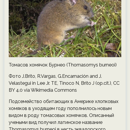
Томасов хомячок Бурнео (Thomasomys burneoi)
Фото J.Brito, R.Vargas, G.Encarnación and J.
Velastegui in Lee Jr. TE, Tinoco N, Brito J (op.cit.), CC
BY 4.0 via Wikimedia Commons
Подсемейство обитающих в Америке хлопковых
хомяков в уходящем году пополнилось новым
видом в роду томасовых хомячков. Описанный
учеными вид получил латинское название
Thomasomys burneoi в честь эквадорского