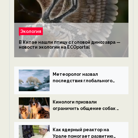
Экология
В Китае нашли птицу с головой динозавра —
новости экологии на ECOportal
Метеоролог назвал
последствия глобального
потепления к концу века —
новости экологии на
ECOportal
Кинологи призвали
ограничить общение собак с
нетрезвыми гостями —
новости экологии на
ECOportal
Как ядерный реактор на
Урале помогает развитию