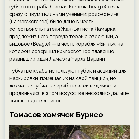
губчатого краба (Lamarckdromia beagle) связано
сразу с двумя видными учеными: родовое имя
(Lamarckdromia) было дано в честь
естествоиспытателя Жан-Батиста Ламарка,
предложившего первую теорию эволюции, а
видовое (Beagle) — в честь корабля «Бигль», на
котором совершил кругосветное плавание
развивший идеи Ламарка Чарлз Дарвин.
Губчатые крабы используют губок и асцидий для
маскировки, помещая их на свой панцирь, но
лохматый губчатый краб, по всей видимости,
продвинулся в этом искусстве несколько дальше
своих родственников.
Томасов хомячок Бурнео