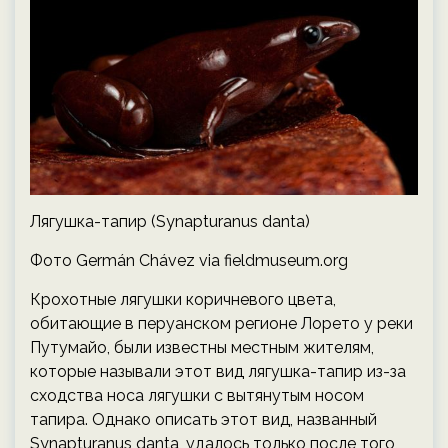
Лягушка-тапир (Synapturanus danta)
Фото Germán Chávez via fieldmuseum.org
Крохотные лягушки коричневого цвета,
обитающие в перуанском регионе Лорето у реки
Путумайо, были известны местным жителям,
которые называли этот вид лягушка-тапир из-за
сходства носа лягушки с вытянутым носом
тапира. Однако описать этот вид, названный
Synapturanus danta, удалось только после того,