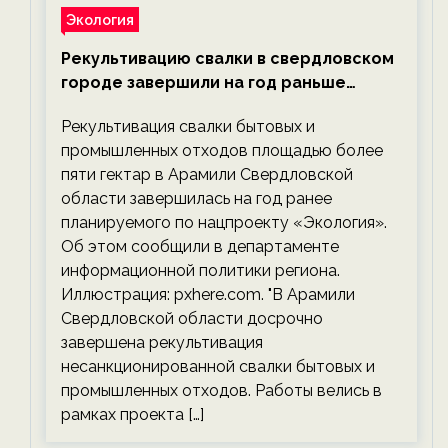
Экология
Рекультивацию свалки в свердловском
городе завершили на год раньше
планируемого срока — новости
Рекультивация свалки бытовых и
экологии на ECOportal
промышленных отходов площадью более
пяти гектар в Арамили Свердловской
области завершилась на год ранее
планируемого по нацпроекту «Экология».
Об этом сообщили в департаменте
информационной политики региона.
Иллюстрация: pxhere.com. "В Арамили
Свердловской области досрочно
завершена рекультивация
несанкционированной свалки бытовых и
промышленных отходов. Работы велись в
рамках проекта […]