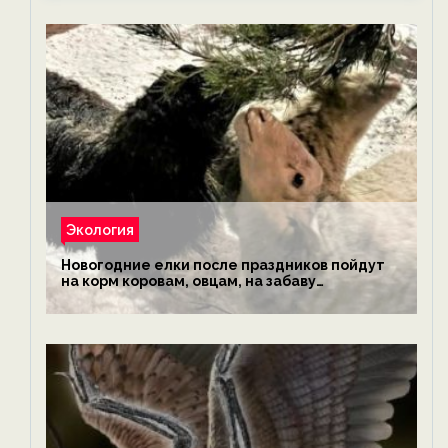
Экология
Новогодние елки после праздников пойдут
на корм коровам, овцам, на забаву
обезьянам, львам и леопардам — новости
экологии на ECOportal