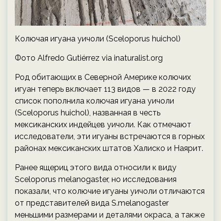
Колючая игуана уичоли (Sceloporus huichol)
Фото Alfredo Gutiérrez via inaturalist.org
Род обитающих в Северной Америке колючих
игуан теперь включает 113 видов — в 2022 году
список пополнила колючая игуана уичоли
(Sceloporus huichol), названная в честь
мексиканских индейцев уичоли. Как отмечают
исследователи, эти игуаны встречаются в горных
районах мексиканских штатов Халиско и Наярит.
Ранее ящериц этого вида относили к виду
Sceloporus melanogaster, но исследования
показали, что колючие игуаны уичоли отличаются
от представителей вида S.melanogaster
меньшими размерами и деталями окраса, а также