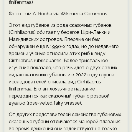
finifenmaa)
Фото Luiz A. Rocha via Wikimedia Commons
Этот вид губанов из рода сказочных губанов
(Cirrhilabrus) обитает у берегов Шри-Ланки и
Мальдивских островов. Впервые он был
обнаружен еще в 1990-х годах, но до недавнего
времени ученые относили этих рыб к виду
Cirrhilabrus rubrisquamis. Более пристальное
изучение показало, что речь идет о двух разных
видах сказочных губанов, и в 2022 году группа
исследователей описала вид Cirrhilabrus
finifenmaa. Его англоязычное название
переводится как сказочный губан с розовой
вуалью (rose-veiled fairy wrasse).
От других представителей семейства губановых
сказочные губаны отличаются манерой плавания:
во время движения они задействуют не только