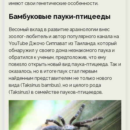
имеют свои генетические особенности.
Бамбуковые пауки-птицееды
Весомый вклад в развитие арахнологии внес
зоолог-любитель и автор популярного канала на
YouTube Джочо Сиппават из Таиланда, который
обнаружил у своего дома незнакомого паука и
обратился к ученым, предположив, что ему
повезло открыть новый вид паука-птицееда. Так и
оказалось, но в итоге паук стал первым
найденным представителем не только нового
вида (Taksinus bambus), но и целого рода
(Taksinus) в семействе пауков-птицеедов.