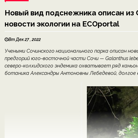
Новый вид подснежника описан из 
новости экологии на ECOportal
Вт Дек 27 , 2022
Учеными Сочинского национального парка описан новы
предгорий юго-восточной части Сочи — Galanthus lebe
северо-колхидского эндемика охватывает ряд каньоно
ботаника Александры Антоновны Лебедевой, долгое в