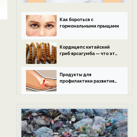
Как бороться с
гормональными прыщами
Кордицепс китайский
гриб ярсагумба — что это
такое?
Продукты для
профилактики развития
подагры.