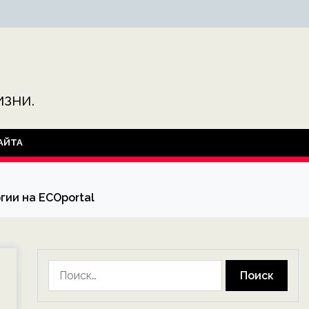
зни.
АЙТА
гии на ECOportal
Найти: