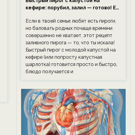
Быстрый пирог с капустой на
кефире: порубил, залил — готово! Ем,
не тревожась о фигуре!
Если в твоей семье любят есть пироги,
но баловать родных почаще времени
совершенно не хватает, этот рецепт
заливного пирога — то, что ты искала!
Быстрый пирог с молодой капустой на
кефире (или попросту капустная
шарлотка) готовится просто и быстро,
блюдо получается и