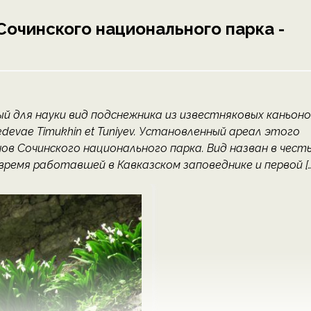
Сочинского национального парка -
й для науки вид подснежника из известняковых каньон
devae Timukhin et Tuniyev. Установленный ареал этого
в Сочинского национального парка. Вид назван в чест
ремя работавшей в Кавказском заповеднике и первой […