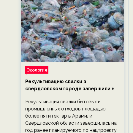
Экология
Рекультивацию свалки в
свердловском городе завершили на
год раньше планируемого срока —
Рекультивация свалки бытовых и
новости экологии на ECOportal
промышленных отходов площадью
более пяти гектар в Арамили
Свердловской области завершилась на
год ранее планируемого по нацпроекту