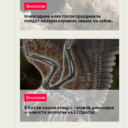
Экология
Новогодние елки после праздников
пойдут на корм коровам, овцам, на забаву
обезьянам, львам и леопардам — новости
экологии на ECOportal
Экология
В Китае нашли птицу с головой динозавра
— новости экологии на ECOportal