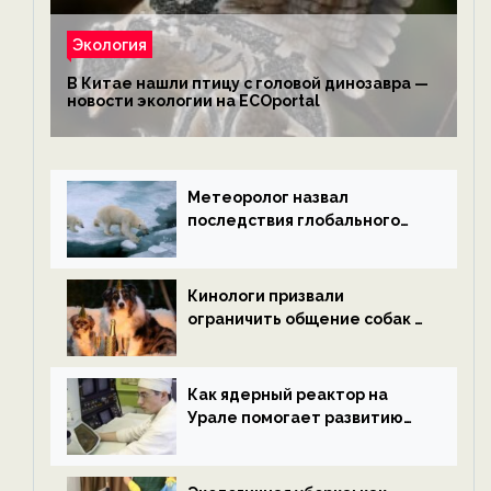
Экология
В Китае нашли птицу с головой динозавра —
новости экологии на ECOportal
Метеоролог назвал
последствия глобального
потепления к концу века —
новости экологии на
ECOportal
Кинологи призвали
ограничить общение собак с
нетрезвыми гостями —
новости экологии на
ECOportal
Как ядерный реактор на
Урале помогает развитию
водородной энергетики —
новости экологии на
ECOportal