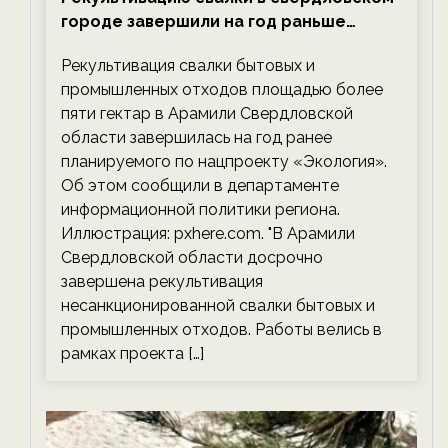
городе завершили на год раньше
планируемого срока — новости
Рекультивация свалки бытовых и
экологии на ECOportal
промышленных отходов площадью более
пяти гектар в Арамили Свердловской
области завершилась на год ранее
планируемого по нацпроекту «Экология».
Об этом сообщили в департаменте
информационной политики региона.
Иллюстрация: pxhere.com. "В Арамили
Свердловской области досрочно
завершена рекультивация
несанкционированной свалки бытовых и
промышленных отходов. Работы велись в
рамках проекта […]