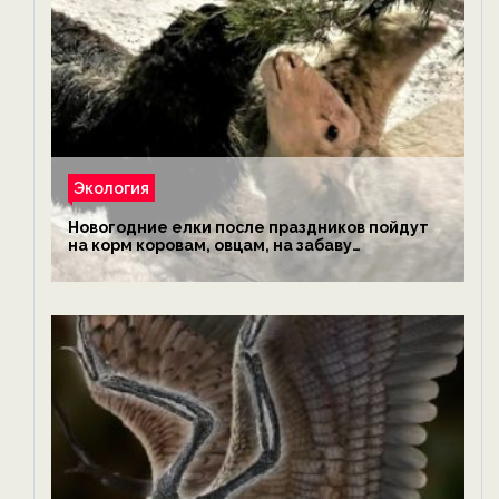
Экология
Новогодние елки после праздников пойдут
на корм коровам, овцам, на забаву
обезьянам, львам и леопардам — новости
экологии на ECOportal