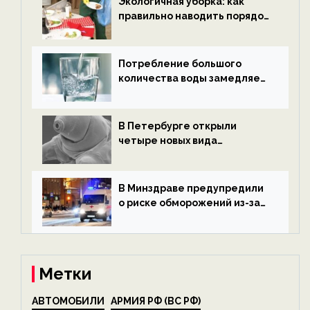
Экологичная уборка: как
правильно наводить порядок
после Нового года — новости
экологии на ECOportal
Потребление большого
количества воды замедляет
старение — новости
экологии на ECOportal
В Петербурге открыли
четыре новых вида
микроскопических
беспозвоночных — новости
экологии на ECOportal
В Минздраве предупредили
о риске обморожений из-за
алкоголя — новости экологии
на ECOportal
Метки
АВТОМОБИЛИ
АРМИЯ РФ (ВС РФ)