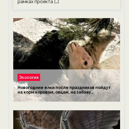
рамках проекта […]
Экология
Новогодние елки после праздников пойдут
на корм коровам, овцам, на забаву
обезьянам, львам и леопардам — новости
экологии на ECOportal