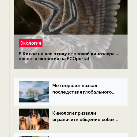
Экология
В Китае нашли птицу с головой динозавра —
новости экологии на ECOportal
Метеоролог назвал
последствия глобального
потепления к концу века —
новости экологии на
ECOportal
Кинологи призвали
ограничить общение собак с
нетрезвыми гостями —
новости экологии на