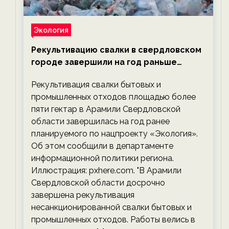
Экология
Рекультивацию свалки в свердловском
городе завершили на год раньше
планируемого срока — новости
Рекультивация свалки бытовых и
экологии на ECOportal
промышленных отходов площадью более
пяти гектар в Арамили Свердловской
области завершилась на год ранее
планируемого по нацпроекту «Экология».
Об этом сообщили в департаменте
информационной политики региона.
Иллюстрация: pxhere.com. "В Арамили
Свердловской области досрочно
завершена рекультивация
несанкционированной свалки бытовых и
промышленных отходов. Работы велись в