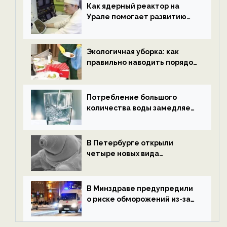
ECOportal
Как ядерный реактор на
Урале помогает развитию
водородной энергетики —
новости экологии на
ECOportal
Экологичная уборка: как
правильно наводить порядок
после Нового года — новости
экологии на ECOportal
Потребление большого
количества воды замедляет
старение — новости
экологии на ECOportal
В Петербурге открыли
четыре новых вида
микроскопических
беспозвоночных — новости
экологии на ECOportal
В Минздраве предупредили
о риске обморожений из-за
алкоголя — новости экологии
на ECOportal