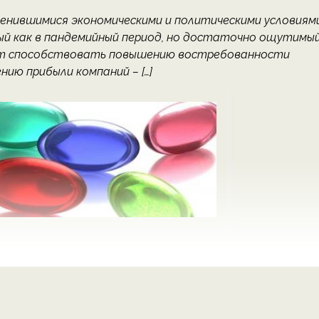
менившимися экономическими и политическими условиями
й как в пандемийный период, но достаточно ощутимый
дут способствовать повышению востребованности
нию прибыли компаний – […]