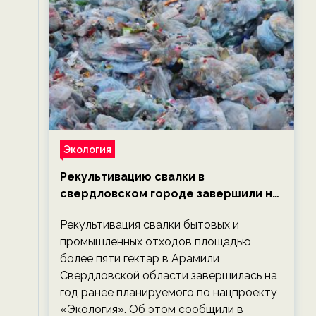
Экология
Рекультивацию свалки в
свердловском городе завершили на
год раньше планируемого срока —
Рекультивация свалки бытовых и
новости экологии на ECOportal
промышленных отходов площадью
более пяти гектар в Арамили
Свердловской области завершилась на
год ранее планируемого по нацпроекту
«Экология». Об этом сообщили в