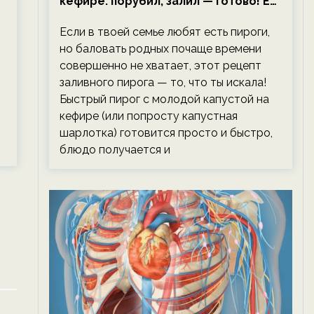
кефире: порубил, залил — готово! Ем,
не тревожась о фигуре!
Если в твоей семье любят есть пироги,
но баловать родных почаще времени
совершенно не хватает, этот рецепт
заливного пирога — то, что ты искала!
Быстрый пирог с молодой капустой на
кефире (или попросту капустная
шарлотка) готовится просто и быстро,
блюдо получается и