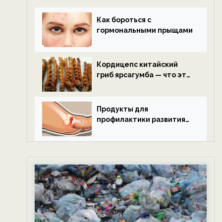
Как бороться с
гормональными прыщами
Кордицепс китайский
гриб ярсагумба — что это
такое?
Продукты для
профилактики развития
подагры.