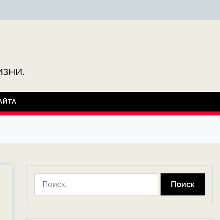
зни.
АЙТА
Найти: