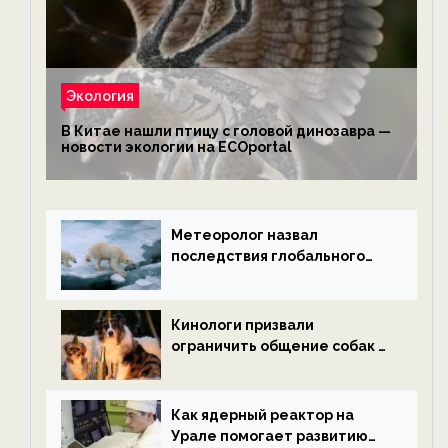
Экология
В Китае нашли птицу с головой динозавра —
новости экологии на ECOportal
Метеоролог назвал
последствия глобального
потепления к концу века —
новости экологии на
ECOportal
Кинологи призвали
ограничить общение собак с
нетрезвыми гостями —
новости экологии на
ECOportal
Как ядерный реактор на
Урале помогает развитию