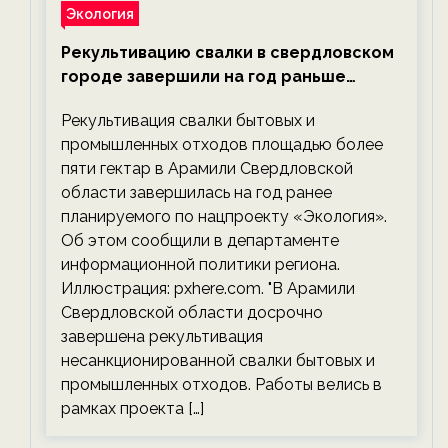
Экология
Рекультивацию свалки в свердловском
городе завершили на год раньше
планируемого срока — новости
Рекультивация свалки бытовых и
экологии на ECOportal
промышленных отходов площадью более
пяти гектар в Арамили Свердловской
области завершилась на год ранее
планируемого по нацпроекту «Экология».
Об этом сообщили в департаменте
информационной политики региона.
Иллюстрация: pxhere.com. "В Арамили
Свердловской области досрочно
завершена рекультивация
несанкционированной свалки бытовых и
промышленных отходов. Работы велись в
рамках проекта […]