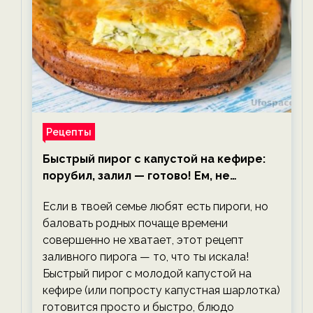
Рецепты
Быстрый пирог с капустой на кефире:
порубил, залил — готово! Ем, не
тревожась о фигуре!
Если в твоей семье любят есть пироги, но
баловать родных почаще времени
совершенно не хватает, этот рецепт
заливного пирога — то, что ты искала!
Быстрый пирог с молодой капустой на
кефире (или попросту капустная шарлотка)
готовится просто и быстро, блюдо