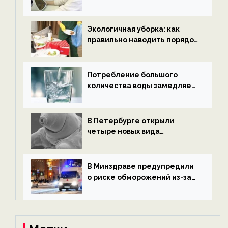
водородной энергетики —
новости экологии на
ECOportal
Экологичная уборка: как
правильно наводить порядок
после Нового года — новости
экологии на ECOportal
Потребление большого
количества воды замедляет
старение — новости
экологии на ECOportal
В Петербурге открыли
четыре новых вида
микроскопических
беспозвоночных — новости
экологии на ECOportal
В Минздраве предупредили
о риске обморожений из-за
алкоголя — новости экологии
на ECOportal