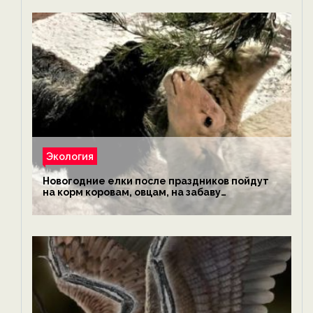
Экология
Новогодние елки после праздников пойдут
на корм коровам, овцам, на забаву
обезьянам, львам и леопардам — новости
экологии на ECOportal