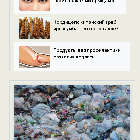
гормональными прыщами
Кордицепс китайский гриб
ярсагумба — что это такое?
Продукты для профилактики
развития подагры.