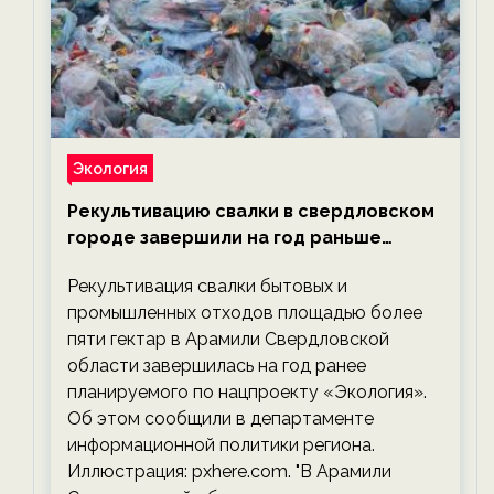
Экология
Рекультивацию свалки в свердловском
городе завершили на год раньше
планируемого срока — новости
Рекультивация свалки бытовых и
экологии на ECOportal
промышленных отходов площадью более
пяти гектар в Арамили Свердловской
области завершилась на год ранее
планируемого по нацпроекту «Экология».
Об этом сообщили в департаменте
информационной политики региона.
Иллюстрация: pxhere.com. "В Арамили