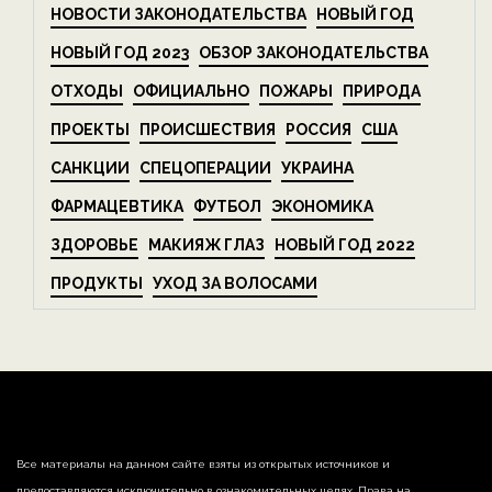
НОВОСТИ ЗАКОНОДАТЕЛЬСТВА
НОВЫЙ ГОД
НОВЫЙ ГОД 2023
ОБЗОР ЗАКОНОДАТЕЛЬСТВА
ОТХОДЫ
ОФИЦИАЛЬНО
ПОЖАРЫ
ПРИРОДА
ПРОЕКТЫ
ПРОИСШЕСТВИЯ
РОССИЯ
США
САНКЦИИ
СПЕЦОПЕРАЦИИ
УКРАИНА
ФАРМАЦЕВТИКА
ФУТБОЛ
ЭКОНОМИКА
ЗДОРОВЬЕ
МАКИЯЖ ГЛАЗ
НОВЫЙ ГОД 2022
ПРОДУКТЫ
УХОД ЗА ВОЛОСАМИ
Все материалы на данном сайте взяты из открытых источников и
предоставляются исключительно в ознакомительных целях. Права на