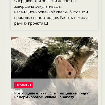
Свердловской области досрочно
завершена рекультивация
несанкционированной свалки бытовых и
промышленных отходов. Работы велись в
рамках проекта […]
Экология
Новогодние елки после праздников пойдут
на корм коровам, овцам, на забаву
обезьянам, львам и леопардам — новости
экологии на ECOportal