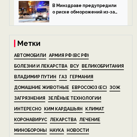
экологии на ECOportal
В Минздраве предупредили
о риске обморожений из-за
алкоголя — новости экологии
на ECOportal
Метки
АВТОМОБИЛИ
АРМИЯ РФ (ВС РФ)
БОЛЕЗНИ И ЛЕКАРСТВА
ВСУ
ВЕЛИКОБРИТАНИЯ
ВЛАДИМИР ПУТИН
ГАЗ
ГЕРМАНИЯ
ДОМАШНИЕ ЖИВОТНЫЕ
ЕВРОСОЮЗ (ЕС)
ЗОЖ
ЗАГРЯЗНЕНИЯ
ЗЕЛЁНЫЕ ТЕХНОЛОГИИ
ИНТЕРЕСНО
КИМ КАРДАШЬЯН
КЛИМАТ
КОРОНАВИРУС
ЛЕКАРСТВА
ЛЕЧЕНИЕ
МИНОБОРОНЫ
НАУКА
НОВОСТИ