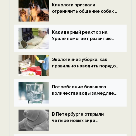
ECOportal
Кинологи призвали
ограничить общение собак с
нетрезвыми гостями —
новости экологии на
ECOportal
Как ядерный реактор на
Урале помогает развитию
водородной энергетики —
новости экологии на
ECOportal
Экологичная уборка: как
правильно наводить порядок
после Нового года — новости
экологии на ECOportal
Потребление большого
количества воды замедляет
старение — новости
экологии на ECOportal
В Петербурге открыли
четыре новых вида
микроскопических
беспозвоночных — новости