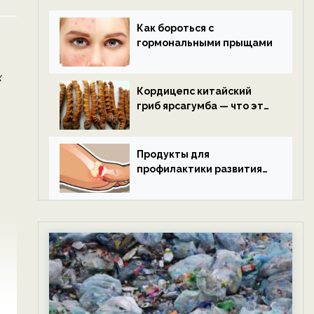
Как бороться с
гормональными прыщами
к
Кордицепс китайский
гриб ярсагумба — что это
такое?
Продукты для
профилактики развития
подагры.