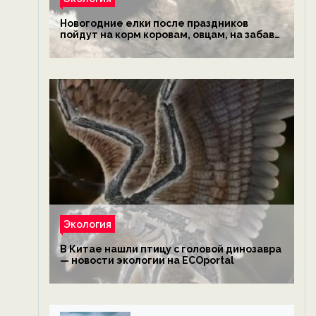
Новогодние елки после праздников
пойдут на корм коровам, овцам, на забаву
обезьянам, львам и леопардам — новости
экологии на ECOportal
Экология
В Китае нашли птицу с головой динозавра
— новости экологии на ECOportal