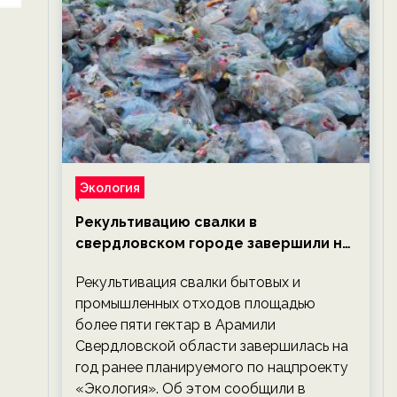
Экология
Рекультивацию свалки в
свердловском городе завершили на
год раньше планируемого срока —
Рекультивация свалки бытовых и
новости экологии на ECOportal
промышленных отходов площадью
более пяти гектар в Арамили
Свердловской области завершилась на
год ранее планируемого по нацпроекту
«Экология». Об этом сообщили в