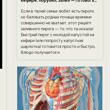
кефире: порубил, залил — готово! Ем,
не тревожась о фигуре!
Если в твоей семье любят есть пироги,
но баловать родных почаще времени
совершенно не хватает, этот рецепт
заливного пирога — то, что ты искала!
Быстрый пирог с молодой капустой на
кефире (или попросту капустная
шарлотка) готовится просто и быстро,
блюдо получается и