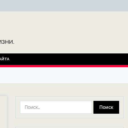
зни.
АЙТА
Найти: