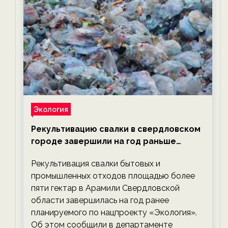
Экология
Рекультивацию свалки в свердловском
городе завершили на год раньше
планируемого срока — новости
Рекультивация свалки бытовых и
экологии на ECOportal
промышленных отходов площадью более
пяти гектар в Арамили Свердловской
области завершилась на год ранее
планируемого по нацпроекту «Экология».
Об этом сообщили в департаменте