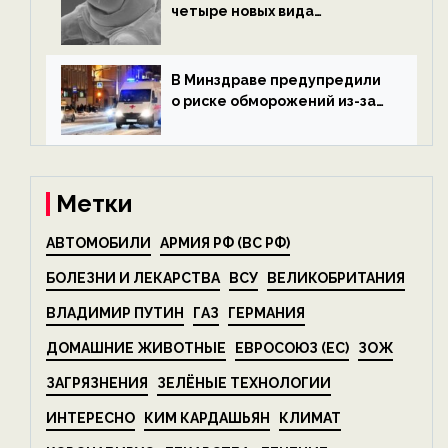
четыре новых вида
микроскопических
беспозвоночных — новости
экологии на ECOportal
В Минздраве предупредили
о риске обморожений из-за
алкоголя — новости экологии
на ECOportal
Метки
АВТОМОБИЛИ
АРМИЯ РФ (ВС РФ)
БОЛЕЗНИ И ЛЕКАРСТВА
ВСУ
ВЕЛИКОБРИТАНИЯ
ВЛАДИМИР ПУТИН
ГАЗ
ГЕРМАНИЯ
ДОМАШНИЕ ЖИВОТНЫЕ
ЕВРОСОЮЗ (ЕС)
ЗОЖ
ЗАГРЯЗНЕНИЯ
ЗЕЛЁНЫЕ ТЕХНОЛОГИИ
ИНТЕРЕСНО
КИМ КАРДАШЬЯН
КЛИМАТ