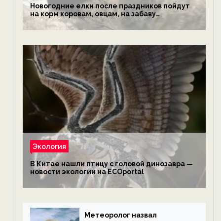
Новогодние елки после праздников пойдут
на корм коровам, овцам, на забаву
обезьянам, львам и леопардам — новости
экологии на ECOportal
Экология
В Китае нашли птицу с головой динозавра —
новости экологии на ECOportal
Метеоролог назвал