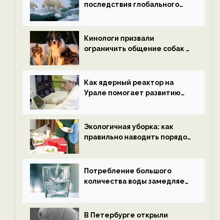
последствия глобального
потепления к концу века —
новости экологии на
ECOportal
Кинологи призвали
ограничить общение собак с
нетрезвыми гостями —
новости экологии на
ECOportal
Как ядерный реактор на
Урале помогает развитию
водородной энергетики —
новости экологии на
ECOportal
Экологичная уборка: как
правильно наводить порядок
после Нового года — новости
экологии на ECOportal
Потребление большого
количества воды замедляет
старение — новости
экологии на ECOportal
В Петербурге открыли