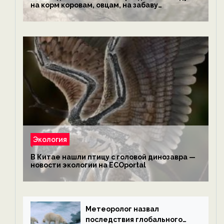
на корм коровам, овцам, на забаву
обезьянам, львам и леопардам — новости
экологии на ECOportal
Экология
В Китае нашли птицу с головой динозавра —
новости экологии на ECOportal
Метеоролог назвал
последствия глобального