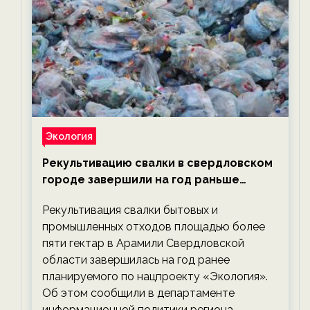
Экология
Рекультивацию свалки в свердловском
городе завершили на год раньше
планируемого срока — новости
Рекультивация свалки бытовых и
экологии на ECOportal
промышленных отходов площадью более
пяти гектар в Арамили Свердловской
области завершилась на год ранее
планируемого по нацпроекту «Экология».
Об этом сообщили в департаменте
информационной политики региона.