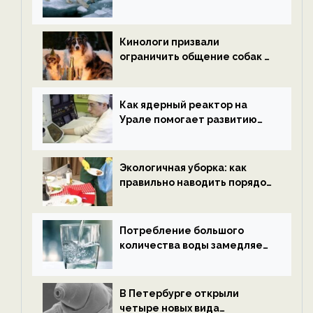
потепления к концу века —
новости экологии на
ECOportal
Кинологи призвали
ограничить общение собак с
нетрезвыми гостями —
новости экологии на
ECOportal
Как ядерный реактор на
Урале помогает развитию
водородной энергетики —
новости экологии на
ECOportal
Экологичная уборка: как
правильно наводить порядок
после Нового года — новости
экологии на ECOportal
Потребление большого
количества воды замедляет
старение — новости
экологии на ECOportal
В Петербурге открыли
четыре новых вида