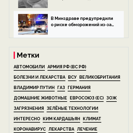
микроскопических
беспозвоночных — новости
экологии на ECOportal
В Минздраве предупредили
о риске обморожений из-за
алкоголя — новости экологии
на ECOportal
Метки
АВТОМОБИЛИ
АРМИЯ РФ (ВС РФ)
БОЛЕЗНИ И ЛЕКАРСТВА
ВСУ
ВЕЛИКОБРИТАНИЯ
ВЛАДИМИР ПУТИН
ГАЗ
ГЕРМАНИЯ
ДОМАШНИЕ ЖИВОТНЫЕ
ЕВРОСОЮЗ (ЕС)
ЗОЖ
ЗАГРЯЗНЕНИЯ
ЗЕЛЁНЫЕ ТЕХНОЛОГИИ
ИНТЕРЕСНО
КИМ КАРДАШЬЯН
КЛИМАТ
КОРОНАВИРУС
ЛЕКАРСТВА
ЛЕЧЕНИЕ