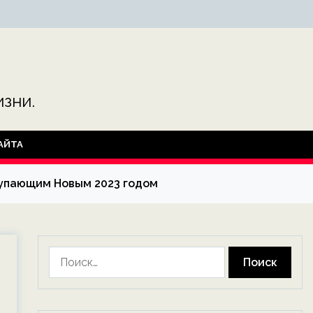
зни.
АЙТА
тупающим Новым 2023 годом
Найти: