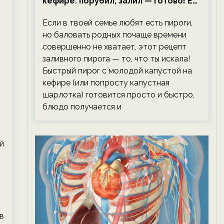
кефире: порубил, залил — готово! Ем,
не тревожась о фигуре!
Если в твоей семье любят есть пироги,
но баловать родных почаще времени
совершенно не хватает, этот рецепт
заливного пирога — то, что ты искала!
Быстрый пирог с молодой капустой на
кефире (или попросту капустная
шарлотка) готовится просто и быстро,
блюдо получается и
й
в