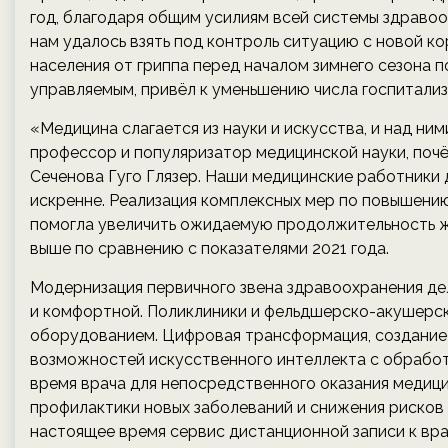
год, благодаря общим усилиям всей системы здраво
нам удалось взять под контроль ситуацию с новой к
населения от гриппа перед началом зимнего сезона 
управляемым, привёл к уменьшению числа госпитализ
«Медицина слагается из науки и искусства, и над ни
профессор и популяризатор медицинской науки, поч
Сеченова Гуго Глязер. Наши медицинские работник
искренне. Реализация комплексных мер по повышени
помогла увеличить ожидаемую продолжительность жиз
выше по сравнению с показателями 2021 года.
Модернизация первичного звена здравоохранения д
и комфортной. Поликлиники и фельдшерско-акушерс
оборудованием. Цифровая трансформация, создание
возможностей искусственного интеллекта с обрабо
время врача для непосредственного оказания медиц
профилактики новых заболеваний и снижения рисков
настоящее время сервис дистанционной записи к вра