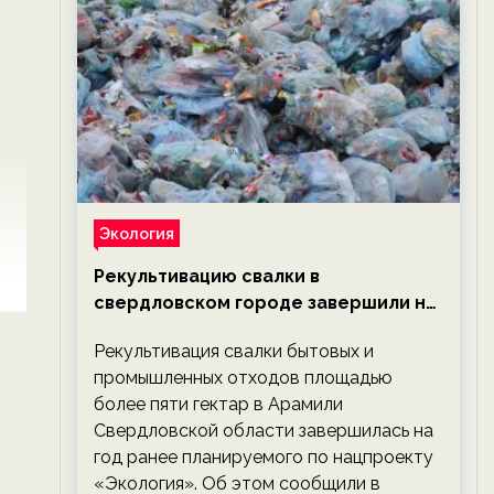
Экология
Рекультивацию свалки в
свердловском городе завершили на
год раньше планируемого срока —
Рекультивация свалки бытовых и
новости экологии на ECOportal
промышленных отходов площадью
более пяти гектар в Арамили
Свердловской области завершилась на
год ранее планируемого по нацпроекту
«Экология». Об этом сообщили в