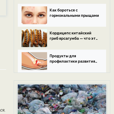
Как бороться с
гормональными прыщами
Кордицепс китайский
гриб ярсагумба — что это
такое?
Продукты для
профилактики развития
подагры.
ся,