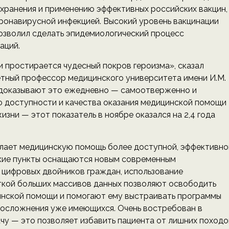
охранения и применению эффективных российских вакцин,
оронавирусной инфекцией. Высокий уровень вакцинации
позволил сделать эпидемиологический процесс
аций.
ми простирается чудесный покров героизма», сказал
ётный профессор медицинского университета имени И.М.
и доказывают это ежедневно — самоотверженно и
ю доступности и качества оказания медицинской помощи
ни — этот показатель в ноябре оказался на 2,4 года
елает медицинскую помощь более доступной, эффективно
кие пункты оснащаются новым современным
 цифровых двойников граждан, использование
ткой больших массивов данных позволяют освободить
инской помощи и помогают ему выстраивать программы
 осложнения уже имеющихся. Очень востребован в
чу — это позволяет избавить пациента от лишних походо