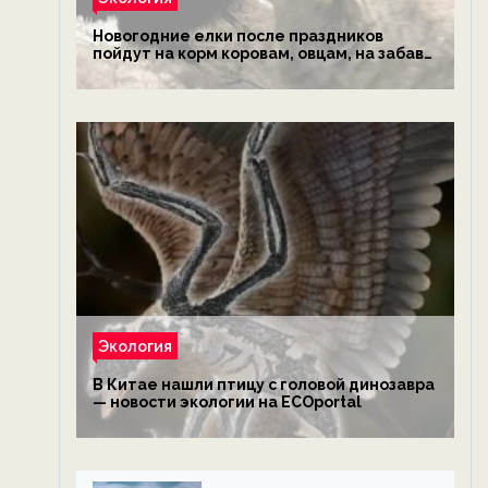
Новогодние елки после праздников
пойдут на корм коровам, овцам, на забаву
обезьянам, львам и леопардам — новости
экологии на ECOportal
Экология
В Китае нашли птицу с головой динозавра
— новости экологии на ECOportal