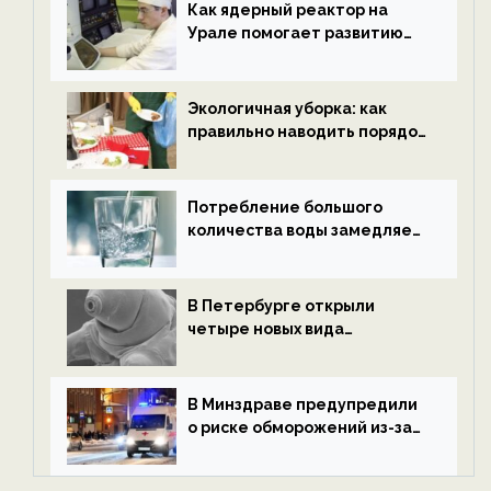
ECOportal
Как ядерный реактор на
Урале помогает развитию
водородной энергетики —
новости экологии на
ECOportal
Экологичная уборка: как
правильно наводить порядок
после Нового года — новости
экологии на ECOportal
Потребление большого
количества воды замедляет
старение — новости
экологии на ECOportal
В Петербурге открыли
четыре новых вида
микроскопических
беспозвоночных — новости
экологии на ECOportal
В Минздраве предупредили
о риске обморожений из-за
алкоголя — новости экологии
на ECOportal