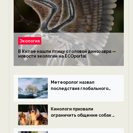
Экология
В Китае нашли птицу с головой динозавра —
новости экологии на ECOportal
Метеоролог назвал
последствия глобального
потепления к концу века —
новости экологии на
ECOportal
Кинологи призвали
ограничить общение собак с
нетрезвыми гостями —
новости экологии на