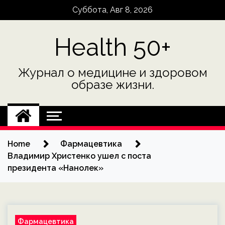
Skip
Суббота, Авг 8, 2026
to
content
Health 50+
Журнал о медицине и здоровом
образе жизни.
Home
Фармацевтика
Владимир Христенко ушел с поста
президента «Нанолек»
Фармацевтика