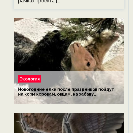
рамках проекта […]
Экология
Новогодние елки после праздников пойдут
на корм коровам, овцам, на забаву
обезьянам, львам и леопардам — новости
экологии на ECOportal