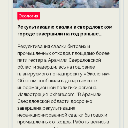
Экология
Рекультивацию свалки в свердловском
городе завершили на год раньше
планируемого срока — новости
Рекультивация свалки бытовых и
экологии на ECOportal
промышленных отходов площадью более
пяти гектар в Арамили Свердловской
области завершилась на год ранее
планируемого по нацпроекту «Экология».
Об этом сообщили в департаменте
информационной политики региона.
Иллюстрация: pxhere.com. "В Арамили
Свердловской области досрочно
завершена рекультивация
несанкционированной свалки бытовых и
промышленных отходов. Работы велись в