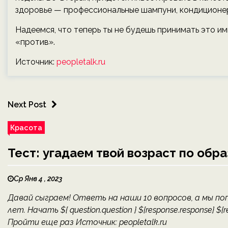
здоровье — профессиональные шампуни, кондиционеры
Надеемся, что теперь ты не будешь принимать это им
«против».
Источник:
peopletalk.ru
Next Post
Красота
Тест: угадаем твой возраст по обр
Ср Янв 4 , 2023
Давай сыграем! Ответь на наши 10 вопросов, а мы по
лет. Начать ${ question.question } ${response.response} 
Пройти еще раз Источник: peopletalk.ru