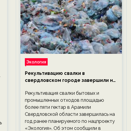
Экология
Рекультивацию свалки в
т
свердловском городе завершили на
год раньше планируемого срока —
Рекультивация свалки бытовых и
новости экологии на ECOportal
промышленных отходов площадью
более пяти гектар в Арамили
Свердловской области завершилась на
год ранее планируемого по нацпроекту
ь
«Экология». Об этом сообщили в