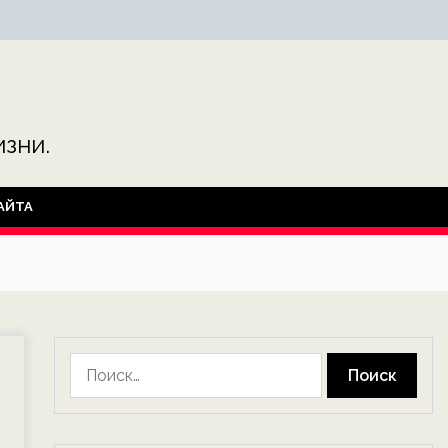
зни.
АЙТА
Найти: