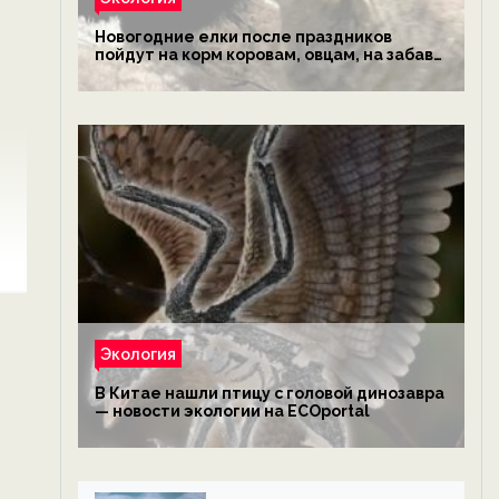
Новогодние елки после праздников
пойдут на корм коровам, овцам, на забаву
обезьянам, львам и леопардам — новости
экологии на ECOportal
Экология
В Китае нашли птицу с головой динозавра
— новости экологии на ECOportal