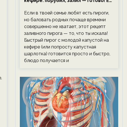
кефире: порубил, залил — готово! Ем,
не тревожась о фигуре!
Если в твоей семье любят есть пироги,
но баловать родных почаще времени
совершенно не хватает, этот рецепт
заливного пирога — то, что ты искала!
Быстрый пирог с молодой капустой на
кефире (или попросту капустная
шарлотка) готовится просто и быстро,
блюдо получается и
.