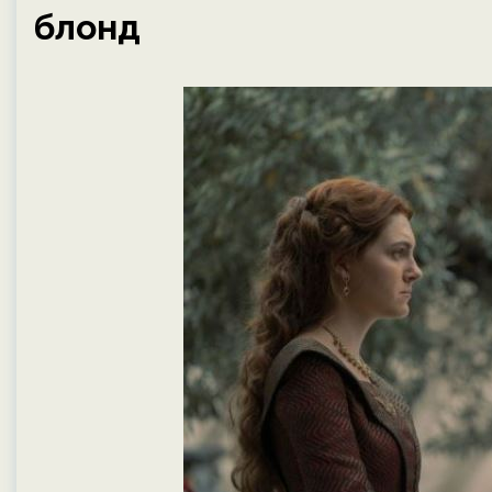
блонд