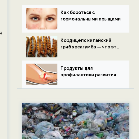
Как бороться с
гормональными прыщами
я
Кордицепс китайский
гриб ярсагумба — что это
такое?
Продукты для
профилактики развития
подагры.