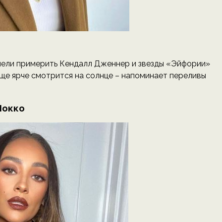
пели примерить Кендалл Дженнер и звезды «Эйфории»
ще ярче смотрится на солнце – напоминает переливы
Мокко