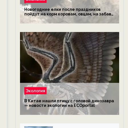
Новогодние елки после праздников
пойдут на корм коровам, овцам, на забаву
обезьянам, львам и леопардам — новости
экологии на ECOportal
Экология
В Китае нашли птицу с головой динозавра
— новости экологии на ECOportal