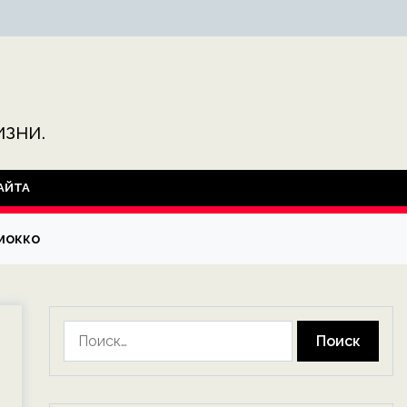
зни.
АЙТА
мокко
Найти: