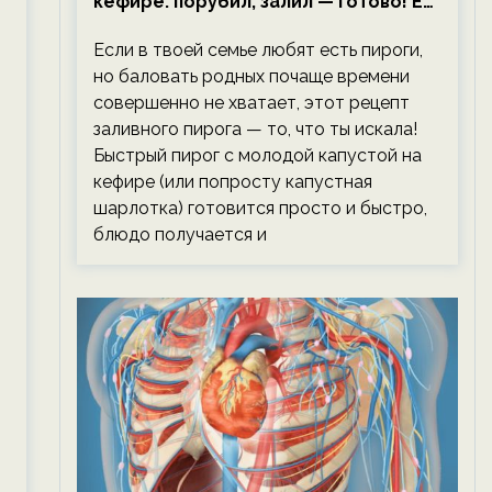
кефире: порубил, залил — готово! Ем,
не тревожась о фигуре!
Если в твоей семье любят есть пироги,
но баловать родных почаще времени
совершенно не хватает, этот рецепт
заливного пирога — то, что ты искала!
Быстрый пирог с молодой капустой на
кефире (или попросту капустная
шарлотка) готовится просто и быстро,
блюдо получается и