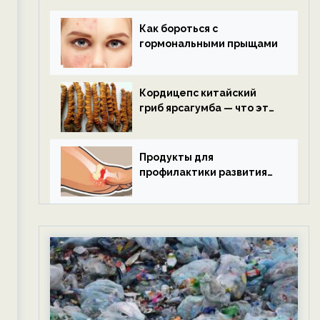
Как бороться с
гормональными прыщами
Кордицепс китайский
гриб ярсагумба — что это
такое?
Продукты для
профилактики развития
подагры.