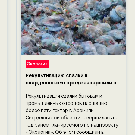
Экология
Рекультивацию свалки в
свердловском городе завершили на
год раньше планируемого срока —
Рекультивация свалки бытовых и
новости экологии на ECOportal
промышленных отходов площадью
более пяти гектар в Арамили
Свердловской области завершилась на
год ранее планируемого по нацпроекту
«Экология». Об этом сообщили в