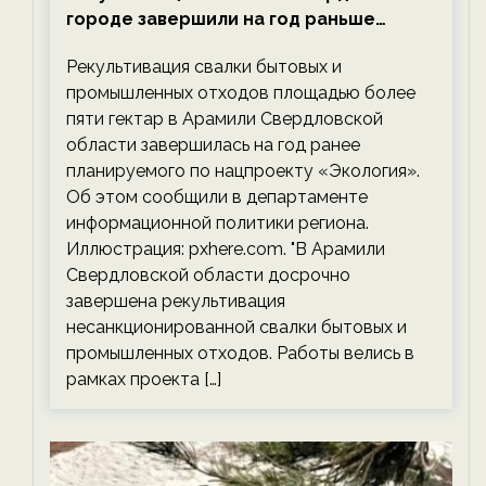
городе завершили на год раньше
планируемого срока — новости
Рекультивация свалки бытовых и
экологии на ECOportal
промышленных отходов площадью более
пяти гектар в Арамили Свердловской
области завершилась на год ранее
планируемого по нацпроекту «Экология».
Об этом сообщили в департаменте
информационной политики региона.
Иллюстрация: pxhere.com. "В Арамили
Свердловской области досрочно
завершена рекультивация
несанкционированной свалки бытовых и
промышленных отходов. Работы велись в
рамках проекта […]