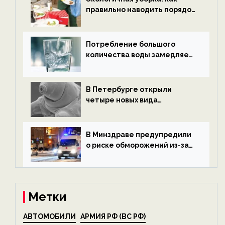
правильно наводить порядок
после Нового года — новости
экологии на ECOportal
Потребление большого
количества воды замедляет
старение — новости
экологии на ECOportal
В Петербурге открыли
четыре новых вида
микроскопических
беспозвоночных — новости
экологии на ECOportal
В Минздраве предупредили
о риске обморожений из-за
алкоголя — новости экологии
на ECOportal
Метки
АВТОМОБИЛИ
АРМИЯ РФ (ВС РФ)