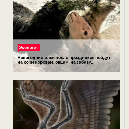
Экология
Новогодние елки после праздников пойдут
на корм коровам, овцам, на забаву
обезьянам, львам и леопардам — новости
экологии на ECOportal