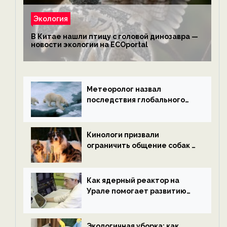
Экология
В Китае нашли птицу с головой динозавра —
новости экологии на ECOportal
Метеоролог назвал
последствия глобального
потепления к концу века —
новости экологии на
ECOportal
Кинологи призвали
ограничить общение собак с
нетрезвыми гостями —
новости экологии на
ECOportal
Как ядерный реактор на
Урале помогает развитию
водородной энергетики —
новости экологии на
ECOportal
Экологичная уборка: как