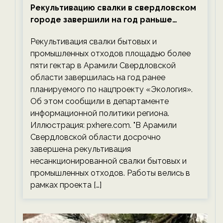
Рекультивацию свалки в свердловском
городе завершили на год раньше
планируемого срока — новости
Рекультивация свалки бытовых и
экологии на ECOportal
промышленных отходов площадью более
пяти гектар в Арамили Свердловской
области завершилась на год ранее
планируемого по нацпроекту «Экология».
Об этом сообщили в департаменте
информационной политики региона.
Иллюстрация: pxhere.com. "В Арамили
Свердловской области досрочно
завершена рекультивация
несанкционированной свалки бытовых и
промышленных отходов. Работы велись в
рамках проекта […]