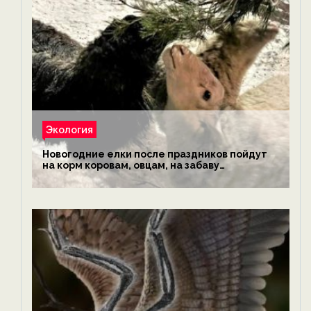
Экология
Новогодние елки после праздников пойдут
на корм коровам, овцам, на забаву
обезьянам, львам и леопардам — новости
экологии на ECOportal