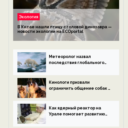
Экология
В Китае нашли птицу с головой динозавра —
новости экологии на ECOportal
Метеоролог назвал
последствия глобального
потепления к концу века —
новости экологии на
ECOportal
Кинологи призвали
ограничить общение собак с
нетрезвыми гостями —
новости экологии на
ECOportal
Как ядерный реактор на
Урале помогает развитию
водородной энергетики —
новости экологии на