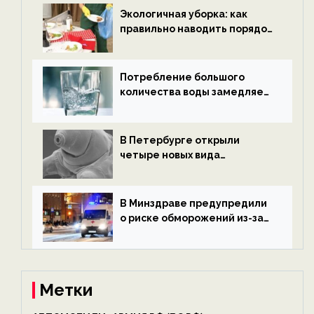
ECOportal
Экологичная уборка: как
правильно наводить порядок
после Нового года — новости
экологии на ECOportal
Потребление большого
количества воды замедляет
старение — новости
экологии на ECOportal
В Петербурге открыли
четыре новых вида
микроскопических
беспозвоночных — новости
экологии на ECOportal
В Минздраве предупредили
о риске обморожений из-за
алкоголя — новости экологии
на ECOportal
Метки