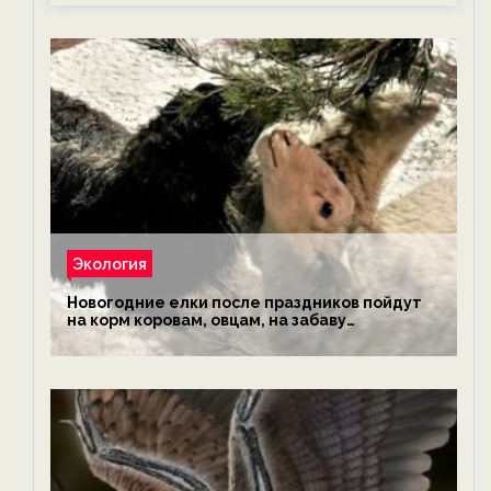
Экология
Новогодние елки после праздников пойдут
на корм коровам, овцам, на забаву
обезьянам, львам и леопардам — новости
экологии на ECOportal