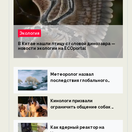
Экология
В Китае нашли птицу с головой динозавра —
новости экологии на ECOportal
Метеоролог назвал
последствия глобального
потепления к концу века —
новости экологии на
ECOportal
Кинологи призвали
ограничить общение собак с
нетрезвыми гостями —
новости экологии на
ECOportal
Как ядерный реактор на