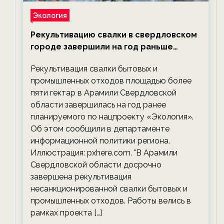
Экология
Рекультивацию свалки в свердловском
городе завершили на год раньше
планируемого срока — новости
Рекультивация свалки бытовых и
экологии на ECOportal
промышленных отходов площадью более
пяти гектар в Арамили Свердловской
области завершилась на год ранее
планируемого по нацпроекту «Экология».
Об этом сообщили в департаменте
информационной политики региона.
Иллюстрация: pxhere.com. "В Арамили
Свердловской области досрочно
завершена рекультивация
несанкционированной свалки бытовых и
промышленных отходов. Работы велись в
рамках проекта […]