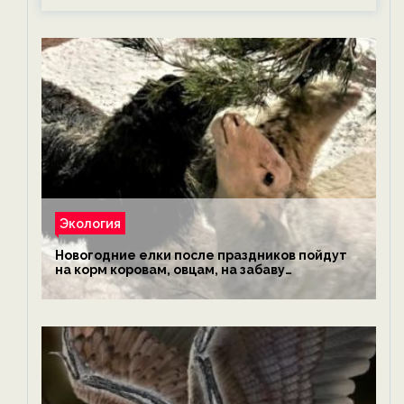
Экология
Новогодние елки после праздников пойдут
на корм коровам, овцам, на забаву
обезьянам, львам и леопардам — новости
экологии на ECOportal