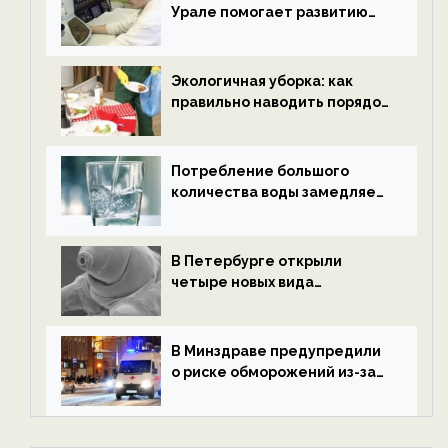
Урале помогает развитию
водородной энергетики —
новости экологии на
ECOportal
Экологичная уборка: как
правильно наводить порядок
после Нового года — новости
экологии на ECOportal
Потребление большого
количества воды замедляет
старение — новости
экологии на ECOportal
В Петербурге открыли
четыре новых вида
микроскопических
беспозвоночных — новости
экологии на ECOportal
В Минздраве предупредили
о риске обморожений из-за
алкоголя — новости экологии
на ECOportal