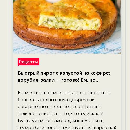
Рецепты
Быстрый пирог с капустой на кефире:
порубил, залил — готово! Ем, не
тревожась о фигуре!
Если в твоей семье любят есть пироги, но
баловать родных почаще времени
совершенно не хватает, этот рецепт
заливного пирога — то, что ты искала!
Быстрый пирог с молодой капустой на
кефире (или попросту капустная шарлотка)