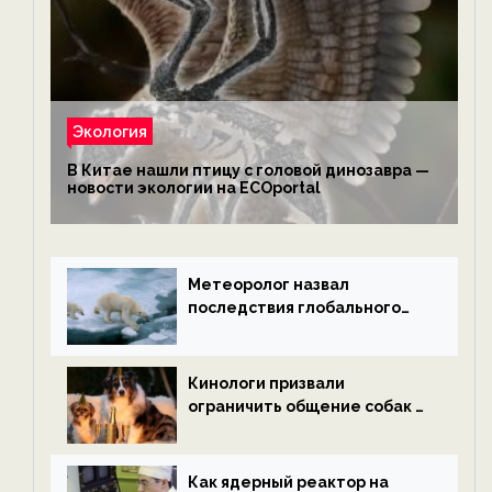
Экология
В Китае нашли птицу с головой динозавра —
новости экологии на ECOportal
Метеоролог назвал
последствия глобального
потепления к концу века —
новости экологии на
ECOportal
Кинологи призвали
ограничить общение собак с
нетрезвыми гостями —
новости экологии на
ECOportal
Как ядерный реактор на