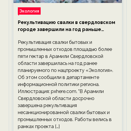
Экология
Рекультивацию свалки в свердловском
городе завершили на год раньше
планируемого срока — новости
Рекультивация свалки бытовых и
экологии на ECOportal
промышленных отходов площадью более
пяти гектар в Арамили Свердловской
области завершилась на год ранее
планируемого по нацпроекту «Экология».
Об этом сообщили в департаменте
информационной политики региона.
Иллюстрация: pxhere.com. "В Арамили
Свердловской области досрочно
завершена рекультивация
несанкционированной свалки бытовых и
промышленных отходов. Работы велись в
рамках проекта […]