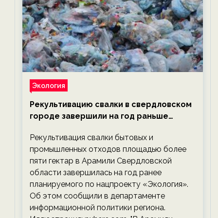
Экология
Рекультивацию свалки в свердловском
городе завершили на год раньше
планируемого срока — новости
Рекультивация свалки бытовых и
экологии на ECOportal
промышленных отходов площадью более
пяти гектар в Арамили Свердловской
области завершилась на год ранее
планируемого по нацпроекту «Экология».
Об этом сообщили в департаменте
информационной политики региона.