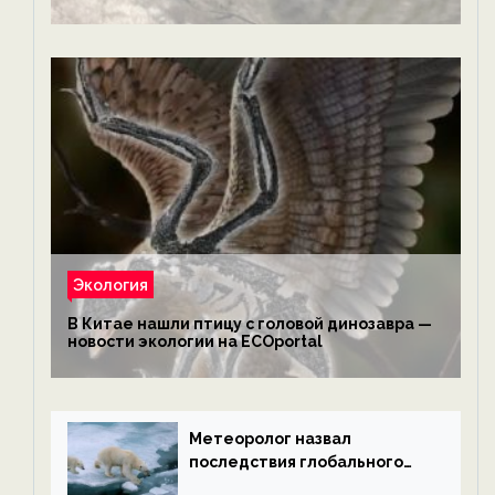
обезьянам, львам и леопардам — новости
экологии на ECOportal
Экология
В Китае нашли птицу с головой динозавра —
новости экологии на ECOportal
Метеоролог назвал
последствия глобального
потепления к концу века —