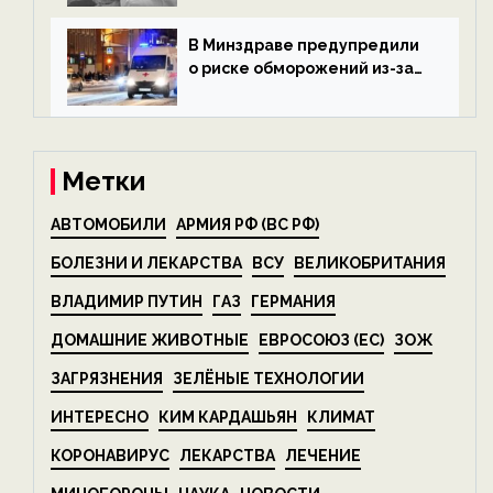
беспозвоночных — новости
экологии на ECOportal
В Минздраве предупредили
о риске обморожений из-за
алкоголя — новости экологии
на ECOportal
Метки
АВТОМОБИЛИ
АРМИЯ РФ (ВС РФ)
БОЛЕЗНИ И ЛЕКАРСТВА
ВСУ
ВЕЛИКОБРИТАНИЯ
ВЛАДИМИР ПУТИН
ГАЗ
ГЕРМАНИЯ
ДОМАШНИЕ ЖИВОТНЫЕ
ЕВРОСОЮЗ (ЕС)
ЗОЖ
ЗАГРЯЗНЕНИЯ
ЗЕЛЁНЫЕ ТЕХНОЛОГИИ
ИНТЕРЕСНО
КИМ КАРДАШЬЯН
КЛИМАТ
КОРОНАВИРУС
ЛЕКАРСТВА
ЛЕЧЕНИЕ