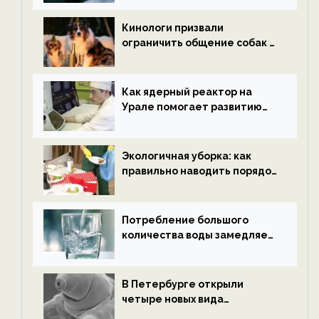
новости экологии на
ECOportal
Кинологи призвали
ограничить общение собак с
нетрезвыми гостями —
новости экологии на
ECOportal
Как ядерный реактор на
Урале помогает развитию
водородной энергетики —
новости экологии на
ECOportal
Экологичная уборка: как
правильно наводить порядок
после Нового года — новости
экологии на ECOportal
Потребление большого
количества воды замедляет
старение — новости
экологии на ECOportal
В Петербурге открыли
четыре новых вида
микроскопических