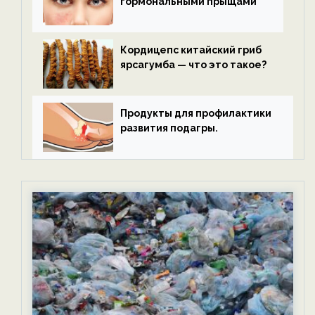
гормональными прыщами
Кордицепс китайский гриб
ярсагумба — что это такое?
Продукты для профилактики
развития подагры.