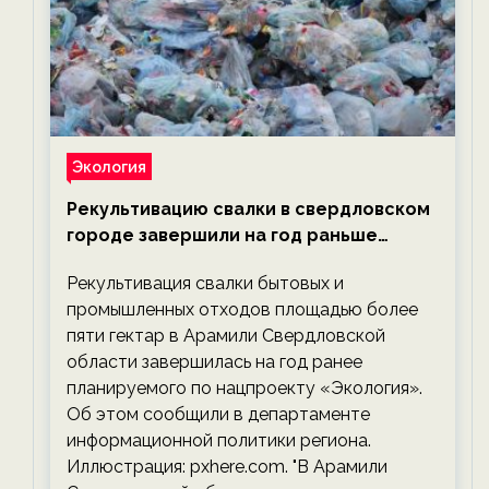
Экология
Рекультивацию свалки в свердловском
городе завершили на год раньше
планируемого срока — новости
Рекультивация свалки бытовых и
экологии на ECOportal
промышленных отходов площадью более
пяти гектар в Арамили Свердловской
области завершилась на год ранее
планируемого по нацпроекту «Экология».
Об этом сообщили в департаменте
информационной политики региона.
Иллюстрация: pxhere.com. "В Арамили