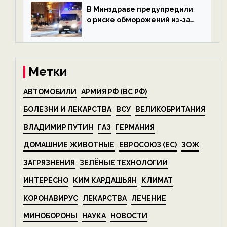
экологии на ECOportal
В Минздраве предупредили
о риске обморожений из-за
алкоголя — новости экологии
на ECOportal
Метки
АВТОМОБИЛИ
АРМИЯ РФ (ВС РФ)
БОЛЕЗНИ И ЛЕКАРСТВА
ВСУ
ВЕЛИКОБРИТАНИЯ
ВЛАДИМИР ПУТИН
ГАЗ
ГЕРМАНИЯ
ДОМАШНИЕ ЖИВОТНЫЕ
ЕВРОСОЮЗ (ЕС)
ЗОЖ
ЗАГРЯЗНЕНИЯ
ЗЕЛЁНЫЕ ТЕХНОЛОГИИ
ИНТЕРЕСНО
КИМ КАРДАШЬЯН
КЛИМАТ
КОРОНАВИРУС
ЛЕКАРСТВА
ЛЕЧЕНИЕ
МИНОБОРОНЫ
НАУКА
НОВОСТИ