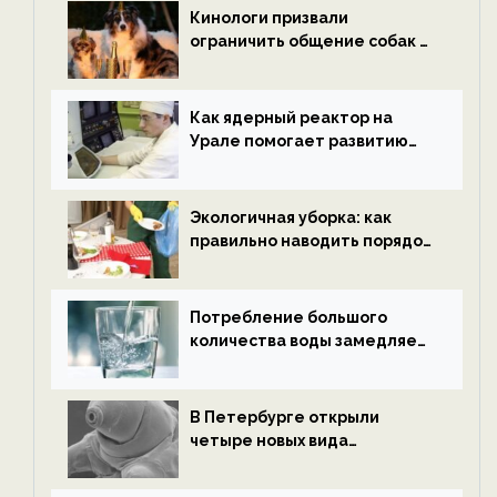
ECOportal
Кинологи призвали
ограничить общение собак с
нетрезвыми гостями —
новости экологии на
ECOportal
Как ядерный реактор на
Урале помогает развитию
водородной энергетики —
новости экологии на
ECOportal
Экологичная уборка: как
правильно наводить порядок
после Нового года — новости
экологии на ECOportal
Потребление большого
количества воды замедляет
старение — новости
экологии на ECOportal
В Петербурге открыли
четыре новых вида
микроскопических
беспозвоночных — новости