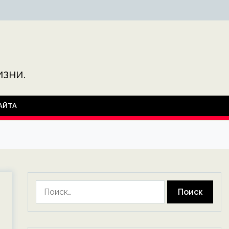
зни.
АЙТА
Найти: