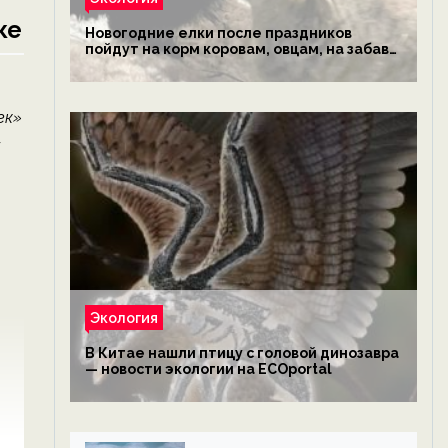
ке
Новогодние елки после праздников
пойдут на корм коровам, овцам, на забаву
обезьянам, львам и леопардам — новости
экологии на ECOportal
ек»
-
Экология
В Китае нашли птицу с головой динозавра
— новости экологии на ECOportal