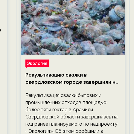
а
Экология
Рекультивацию свалки в
свердловском городе завершили на
год раньше планируемого срока —
Рекультивация свалки бытовых и
новости экологии на ECOportal
промышленных отходов площадью
более пяти гектар в Арамили
Свердловской области завершилась на
год ранее планируемого по нацпроекту
«Экология». Об этом сообщили в