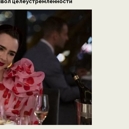
мвол целеустремленности