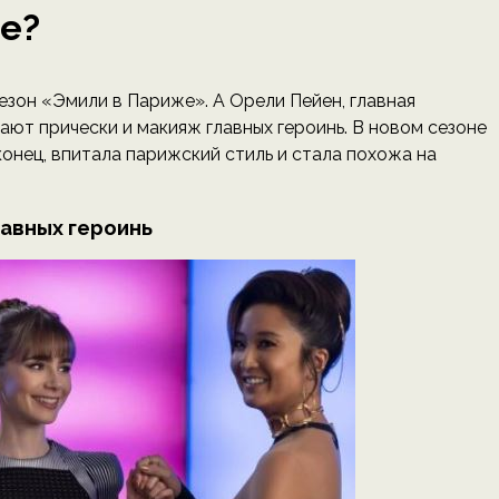
е?
езон «Эмили в Париже». А Орели Пейен, главная
чают прически и макияж главных героинь. В новом сезоне
онец, впитала парижский стиль и стала похожа на
авных героинь