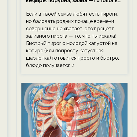
кефире: порубил, залил — готово! Ем,
не тревожась о фигуре!
Если в твоей семье любят есть пироги,
но баловать родных почаще времени
совершенно не хватает, этот рецепт
заливного пирога — то, что ты искала!
Быстрый пирог с молодой капустой на
кефире (или попросту капустная
шарлотка) готовится просто и быстро,
блюдо получается и