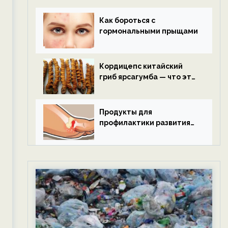
Как бороться с
гормональными прыщами
Кордицепс китайский
гриб ярсагумба — что это
такое?
Продукты для
профилактики развития
подагры.