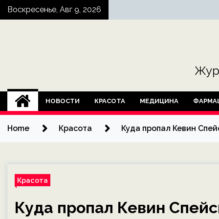
Skip
Воскресенье, Авг 9, 2026
to
content
Жур
НОВОСТИ
КРАСОТА
МЕДИЦИНА
ФАРМА
Home
Красота
Куда пропал Кевин Спе
Красота
Куда пропал Кевин Спей