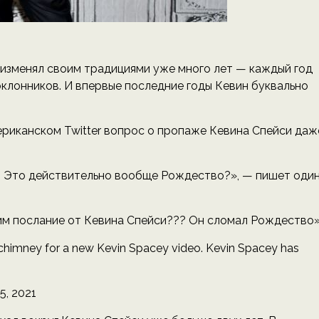
 изменял своим традициями уже много лет — каждый год
клонников. И впервые последние годы Кевин буквально
ериканском Twitter вопрос о пропаже Кевина Спейси даж
… Это действительно вообще Рождество?», — пишет оди
дим послание от Кевина Спейси??? Он сломал Рождество»
the chimney for a new Kevin Spacey video. Kevin Spacey has
, 2021