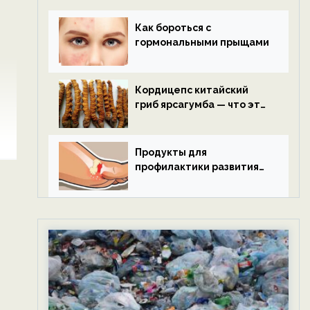
Как бороться с
гормональными прыщами
Кордицепс китайский
гриб ярсагумба — что это
такое?
Продукты для
профилактики развития
подагры.