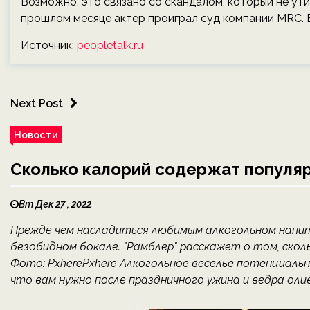
Возможно, это связано со скандалом, который не ути
прошлом месяце актер проиграл суд компании MRC. Е
Источник:
peopletalk.ru
Next Post
Новости
Сколько калорий содержат популя
Вт Дек 27 , 2022
Прежде чем насладиться любимым алкогольном напитк
безобидном бокале. "Рамблер" расскажет о том, скол
Фото: PxherePxhere Алкогольное веселье потенциаль
что вам нужно после праздничного ужина и ведра оливь