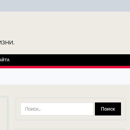
зни.
АЙТА
Найти:
т