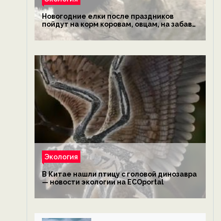
Новогодние елки после праздников
пойдут на корм коровам, овцам, на забаву
обезьянам, львам и леопардам — новости
экологии на ECOportal
Экология
В Китае нашли птицу с головой динозавра
— новости экологии на ECOportal