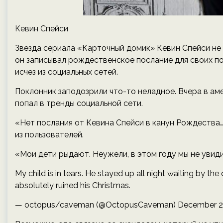
Кевин Спейси
Звезда сериала «Карточный домик» Кевин Спейси не
он записывал рождественское послание для своих по
исчез из социальных сетей.
Поклонник заподозрили что-то неладное. Вчера в ам
попал в тренды социальной сети.
«Нет послания от Кевина Спейси в канун Рождества
из пользователей.
«Мои дети рыдают. Неужели, в этом году мы не уви
My child is in tears. He stayed up all night waiting by 
absolutely ruined his Christmas.
— octopus/caveman (@OctopusCaveman) December 25