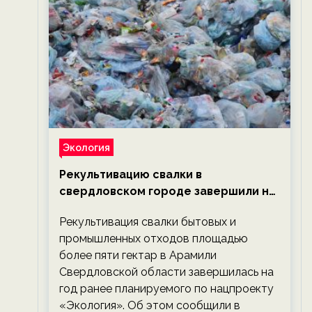
Экология
Рекультивацию свалки в
свердловском городе завершили на
год раньше планируемого срока —
Рекультивация свалки бытовых и
новости экологии на ECOportal
промышленных отходов площадью
более пяти гектар в Арамили
Свердловской области завершилась на
год ранее планируемого по нацпроекту
«Экология». Об этом сообщили в