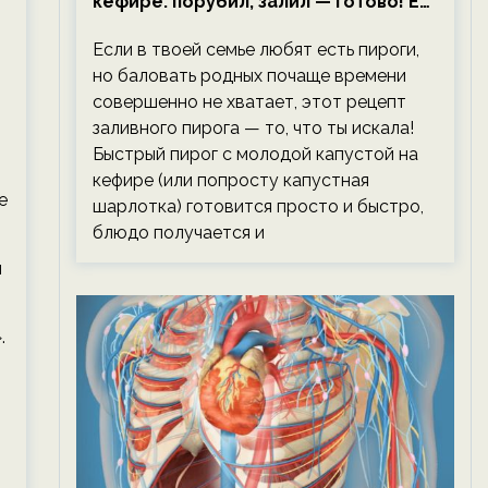
кефире: порубил, залил — готово! Ем,
не тревожась о фигуре!
Если в твоей семье любят есть пироги,
но баловать родных почаще времени
совершенно не хватает, этот рецепт
заливного пирога — то, что ты искала!
Быстрый пирог с молодой капустой на
кефире (или попросту капустная
е
шарлотка) готовится просто и быстро,
блюдо получается и
н
.