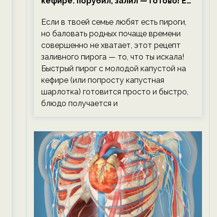
кефире: порубил, залил — готово! Ем,
не тревожась о фигуре!
Если в твоей семье любят есть пироги,
но баловать родных почаще времени
совершенно не хватает, этот рецепт
заливного пирога — то, что ты искала!
Быстрый пирог с молодой капустой на
кефире (или попросту капустная
шарлотка) готовится просто и быстро,
блюдо получается и