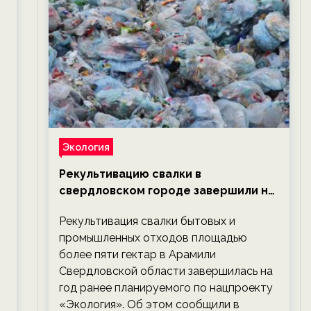
Экология
Рекультивацию свалки в
свердловском городе завершили на
год раньше планируемого срока —
Рекультивация свалки бытовых и
новости экологии на ECOportal
промышленных отходов площадью
более пяти гектар в Арамили
Свердловской области завершилась на
год ранее планируемого по нацпроекту
«Экология». Об этом сообщили в