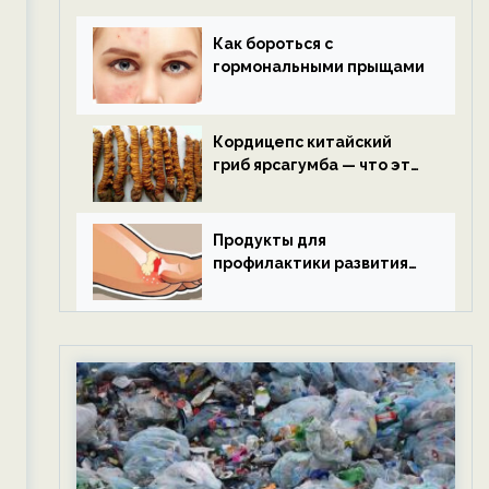
Как бороться с
гормональными прыщами
Кордицепс китайский
гриб ярсагумба — что это
такое?
Продукты для
профилактики развития
подагры.