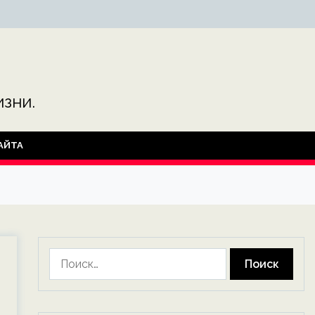
зни.
АЙТА
Найти: