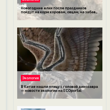
Новогодние елки после праздников
пойдут на корм коровам, овцам, на забаву
обезьянам, львам и леопардам — новости
экологии на ECOportal
Экология
В Китае нашли птицу с головой динозавра
— новости экологии на ECOportal