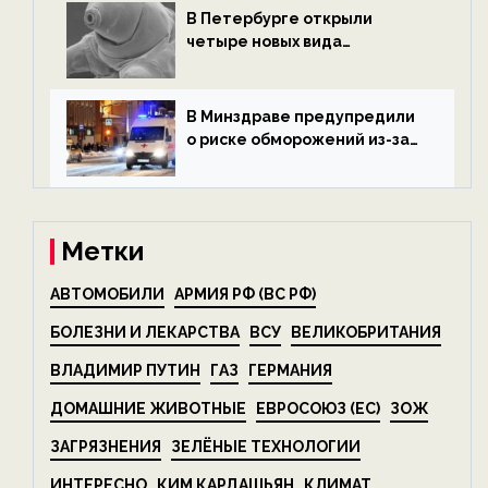
В Петербурге открыли
четыре новых вида
микроскопических
беспозвоночных — новости
экологии на ECOportal
В Минздраве предупредили
о риске обморожений из-за
алкоголя — новости экологии
на ECOportal
Метки
АВТОМОБИЛИ
АРМИЯ РФ (ВС РФ)
БОЛЕЗНИ И ЛЕКАРСТВА
ВСУ
ВЕЛИКОБРИТАНИЯ
ВЛАДИМИР ПУТИН
ГАЗ
ГЕРМАНИЯ
ДОМАШНИЕ ЖИВОТНЫЕ
ЕВРОСОЮЗ (ЕС)
ЗОЖ
ЗАГРЯЗНЕНИЯ
ЗЕЛЁНЫЕ ТЕХНОЛОГИИ
ИНТЕРЕСНО
КИМ КАРДАШЬЯН
КЛИМАТ