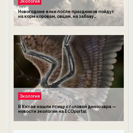
Экология
Новогодние елки после праздников пойдут
на корм коровам, овцам, на забаву
обезьянам, львам и леопардам — новости
экологии на ECOportal
Экология
В Китае нашли птицу с головой динозавра —
новости экологии на ECOportal