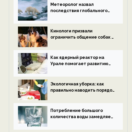
Метеоролог назвал
последствия глобального
потепления к концу века —
новости экологии на
ECOportal
Кинологи призвали
ограничить общение собак с
нетрезвыми гостями —
новости экологии на
ECOportal
Как ядерный реактор на
Урале помогает развитию
водородной энергетики —
новости экологии на
ECOportal
Экологичная уборка: как
правильно наводить порядок
после Нового года — новости
экологии на ECOportal
Потребление большого
количества воды замедляет
старение — новости
экологии на ECOportal