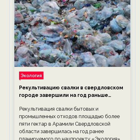
Экология
Рекультивацию свалки в свердловском
городе завершили на год раньше
планируемого срока — новости
Рекультивация свалки бытовых и
экологии на ECOportal
промышленных отходов площадью более
пяти гектар в Арамили Свердловской
области завершилась на год ранее
планируемого по нацпроекту «Экология».