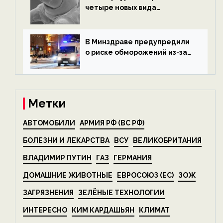
четыре новых вида
микроскопических
беспозвоночных — новости
экологии на ECOportal
В Минздраве предупредили
о риске обморожений из-за
алкоголя — новости экологии
на ECOportal
Метки
АВТОМОБИЛИ
АРМИЯ РФ (ВС РФ)
БОЛЕЗНИ И ЛЕКАРСТВА
ВСУ
ВЕЛИКОБРИТАНИЯ
ВЛАДИМИР ПУТИН
ГАЗ
ГЕРМАНИЯ
ДОМАШНИЕ ЖИВОТНЫЕ
ЕВРОСОЮЗ (ЕС)
ЗОЖ
ЗАГРЯЗНЕНИЯ
ЗЕЛЁНЫЕ ТЕХНОЛОГИИ
ИНТЕРЕСНО
КИМ КАРДАШЬЯН
КЛИМАТ