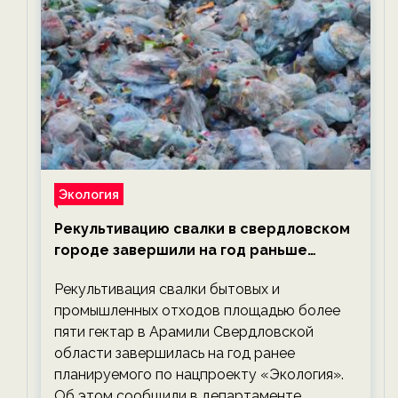
Экология
Рекультивацию свалки в свердловском
городе завершили на год раньше
планируемого срока — новости
Рекультивация свалки бытовых и
экологии на ECOportal
промышленных отходов площадью более
пяти гектар в Арамили Свердловской
области завершилась на год ранее
планируемого по нацпроекту «Экология».
Об этом сообщили в департаменте