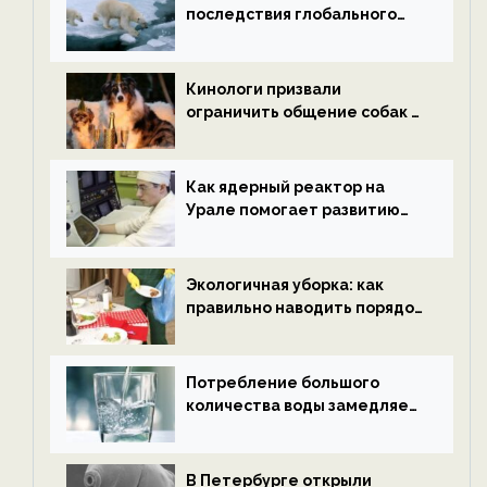
последствия глобального
потепления к концу века —
новости экологии на
ECOportal
Кинологи призвали
ограничить общение собак с
нетрезвыми гостями —
новости экологии на
ECOportal
Как ядерный реактор на
Урале помогает развитию
водородной энергетики —
новости экологии на
ECOportal
Экологичная уборка: как
правильно наводить порядок
после Нового года — новости
экологии на ECOportal
Потребление большого
количества воды замедляет
старение — новости
экологии на ECOportal
В Петербурге открыли