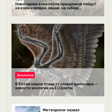
Новогодние елки после праздников пойдут
на корм коровам, овцам, на забаву
обезьянам, львам и леопардам — новости
экологии на ECOportal
Экология
В Китае нашли птицу с головой динозавра —
новости экологии на ECOportal
Метеоролог назвал