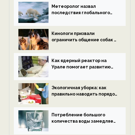
Метеоролог назвал
последствия глобального
потепления к концу века —
новости экологии на
ECOportal
Кинологи призвали
ограничить общение собак с
нетрезвыми гостями —
новости экологии на
ECOportal
Как ядерный реактор на
Урале помогает развитию
водородной энергетики —
новости экологии на
ECOportal
Экологичная уборка: как
правильно наводить порядок
после Нового года — новости
экологии на ECOportal
Потребление большого
количества воды замедляет
старение — новости
экологии на ECOportal