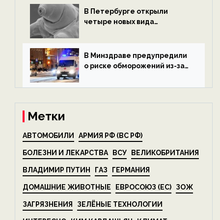
В Петербурге открыли
четыре новых вида
микроскопических
беспозвоночных — новости
экологии на ECOportal
В Минздраве предупредили
о риске обморожений из-за
алкоголя — новости экологии
на ECOportal
Метки
АВТОМОБИЛИ
АРМИЯ РФ (ВС РФ)
БОЛЕЗНИ И ЛЕКАРСТВА
ВСУ
ВЕЛИКОБРИТАНИЯ
ВЛАДИМИР ПУТИН
ГАЗ
ГЕРМАНИЯ
ДОМАШНИЕ ЖИВОТНЫЕ
ЕВРОСОЮЗ (ЕС)
ЗОЖ
ЗАГРЯЗНЕНИЯ
ЗЕЛЁНЫЕ ТЕХНОЛОГИИ