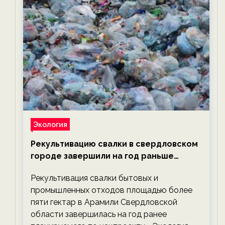
Экология
Рекультивацию свалки в свердловском
городе завершили на год раньше
планируемого срока — новости
Рекультивация свалки бытовых и
экологии на ECOportal
промышленных отходов площадью более
пяти гектар в Арамили Свердловской
области завершилась на год ранее