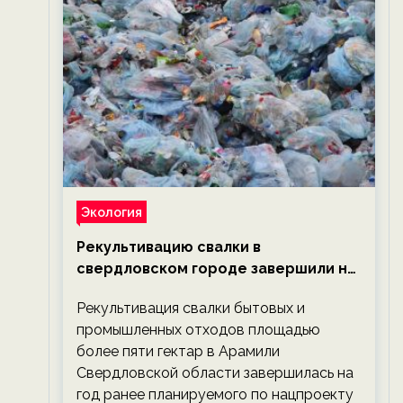
Экология
Рекультивацию свалки в
свердловском городе завершили на
год раньше планируемого срока —
Рекультивация свалки бытовых и
новости экологии на ECOportal
промышленных отходов площадью
более пяти гектар в Арамили
Свердловской области завершилась на
год ранее планируемого по нацпроекту