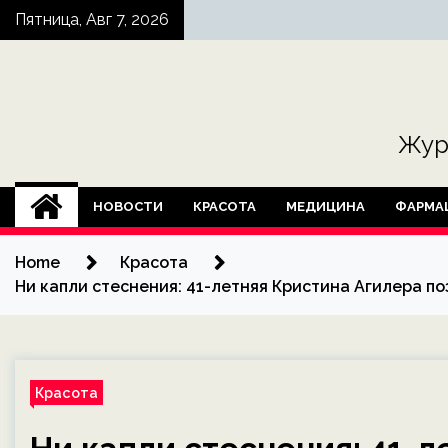
Skip
Пятница, Авг 7, 2026
to
content
Жур
НОВОСТИ
КРАСОТА
МЕДИЦИНА
ФАРМА
Home
Красота
Ни капли стеснения: 41-летняя Кристина Агилера п
Красота