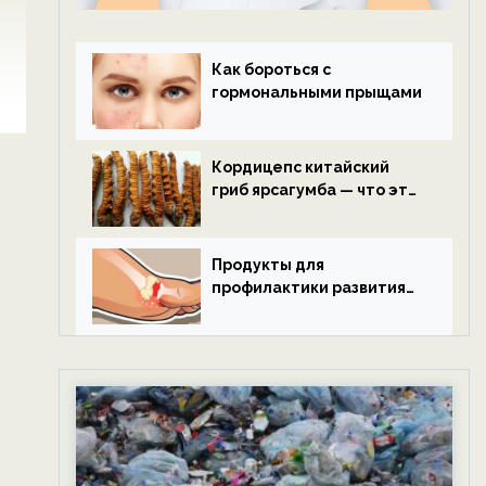
Как бороться с
гормональными прыщами
Кордицепс китайский
гриб ярсагумба — что это
такое?
Продукты для
профилактики развития
подагры.