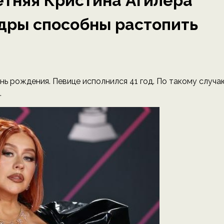
летняя Кристина Агилера
адры способны растопить
нь рождения. Певице исполнился 41 год. По такому случа
.