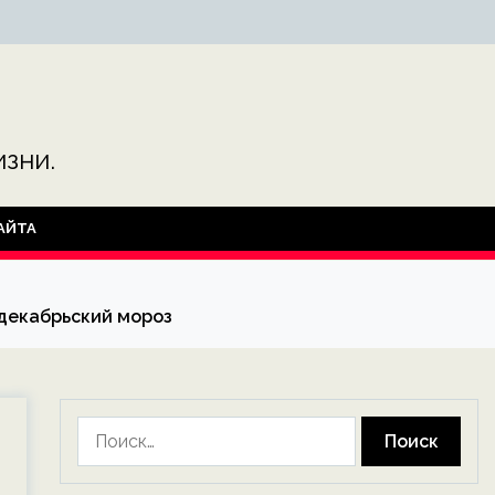
зни.
АЙТА
 декабрьский мороз
Найти: