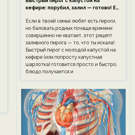
Быстрый пирог с капустой на
кефире: порубил, залил — готово! Ем,
не тревожась о фигуре!
Если в твоей семье любят есть пироги,
но баловать родных почаще времени
совершенно не хватает, этот рецепт
заливного пирога — то, что ты искала!
Быстрый пирог с молодой капустой на
кефире (или попросту капустная
шарлотка) готовится просто и быстро,
блюдо получается и