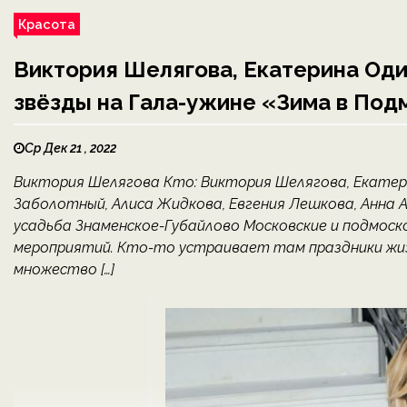
Красота
Виктория Шелягова, Екатерина Оди
звёзды на Гала-ужине «Зима в Под
Ср Дек 21 , 2022
Виктория Шелягова Кто: Виктория Шелягова, Екатери
Заболотный, Алиса Жидкова, Евгения Лешкова, Анна Ал
усадьба Знаменское-Губайлово Московские и подмоск
мероприятий. Кто-то устраивает там праздники жиз
множество […]