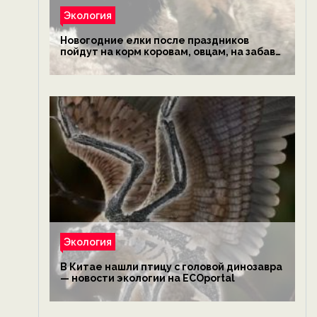
Экология
Новогодние елки после праздников
пойдут на корм коровам, овцам, на забаву
обезьянам, львам и леопардам — новости
экологии на ECOportal
Экология
В Китае нашли птицу с головой динозавра
— новости экологии на ECOportal